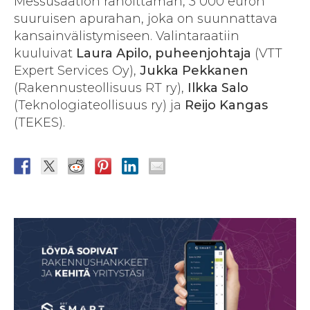
Messusäätiön rahoittaman, 3 000 euron
suuruisen apurahan, joka on suunnattava
kansainvälistymiseen. Valintaraatiin
kuuluivat
Laura Apilo, puheenjohtaja
(VTT
Expert Services Oy),
Jukka Pekkanen
(Rakennusteollisuus RT ry),
Ilkka Salo
(Teknologiateollisuus ry) ja
Reijo Kangas
(TEKES).