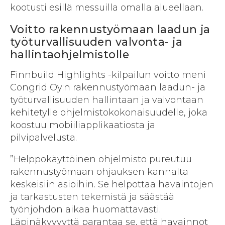
kootusti esillä messuilla omalla alueellaan.
Voitto rakennustyömaan laadun ja
työturvallisuuden valvonta- ja
hallintaohjelmistolle
Finnbuild Highlights -kilpailun voitto meni
Congrid Oy:n rakennustyömaan laadun- ja
työturvallisuuden hallintaan ja valvontaan
kehitetylle ohjelmistokokonaisuudelle, joka
koostuu mobiiliapplikaatiosta ja
pilvipalvelusta.
”Helppokäyttöinen ohjelmisto pureutuu
rakennustyömaan ohjauksen kannalta
keskeisiin asioihin. Se helpottaa havaintojen
ja tarkastusten tekemistä ja säästää
työnjohdon aikaa huomattavasti.
Läpinäkyvyyttä parantaa se, että havainnot