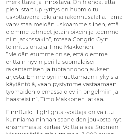
merkittävä ja innostava. On hienoa, että
pieni start up -yritys on huomioitu
uskottavana tekijänä rakennusalalla. Tämä
vahvistaa meidän uskoamme siihen, että
olemme tehneet jotain oikein ja teemme
niin jatkossakin”, toteaa Congrid Oy:n
toimitusjohtaja Timo Makkonen.
”Meidän etumme on se, että olemme
erittäin hyvin perillä suomalaisen
rakentamisen ja tuotannonohjauksen
arjesta. Emme pyri muuttamaan nykyisiä
käytäntöjä, vaan pystymme vastaamaan
työmaiden olemassa oleviin ongelmiin ja
haasteisiin”, Timo Makkonen jatkaa.
FinnBuild Highlights -voittaja on valittu
kunniamaininnan saaneiden joukosta nyt
ensimmäistä kertaa. Voittaja saa Suomen