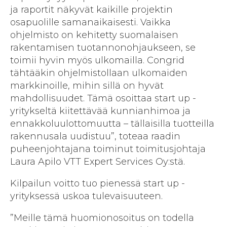
ja raportit näkyvät kaikille projektin
osapuolille samanaikaisesti. Vaikka
ohjelmisto on kehitetty suomalaisen
rakentamisen tuotannonohjaukseen, se
toimii hyvin myös ulkomailla. Congrid
tähtääkin ohjelmistollaan ulkomaiden
markkinoille, mihin sillä on hyvät
mahdollisuudet. Tämä osoittaa start up -
yritykseltä kiitettävää kunnianhimoa ja
ennakkoluulottomuutta – tällaisilla tuotteilla
rakennusala uudistuu”, toteaa raadin
puheenjohtajana toiminut toimitusjohtaja
Laura Apilo VTT Expert Services Oy:stä.
Kilpailun voitto tuo pienessä start up -
yrityksessä uskoa tulevaisuuteen.
”Meille tämä huomionosoitus on todella