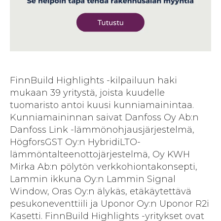
FinnBuild Highlights -kilpailuun haki
mukaan 39 yritystä, joista kuudelle
tuomaristo antoi kuusi kunniamainintaa.
Kunniamaininnan saivat Danfoss Oy Ab:n
Danfoss Link -lämmönohjausjärjestelmä,
HögforsGST Oy:n HybridiLTO-
lämmöntalteenottojärjestelmä, Oy KWH
Mirka Ab:n pölytön verkkohiontakonsepti,
Lammin ikkuna Oy:n Lammin Signal
Window, Oras Oy:n älykäs, etäkäytettävä
pesukoneventtiili ja Uponor Oy:n Uponor R2i
Kasetti. FinnBuild Highlights -yritykset ovat