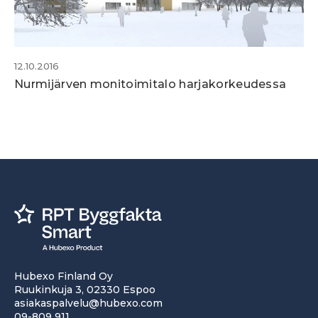
12.10.2016
Nurmijärven monitoimitalo harjakorkeudessa
Hubexo Finland Oy
Ruukinkuja 3, 02330 Espoo
asiakaspalvelu@hubexo.com
09-809 911