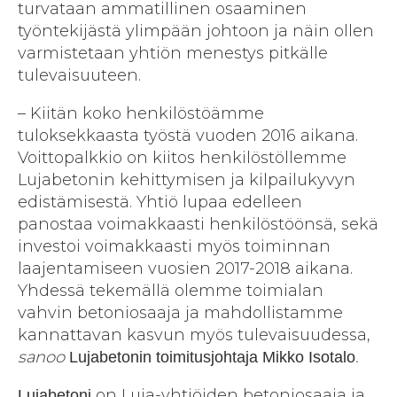
turvataan ammatillinen osaaminen
työntekijästä ylimpään johtoon ja näin ollen
varmistetaan yhtiön menestys pitkälle
tulevaisuuteen.
– Kiitän koko henkilöstöämme
tuloksekkaasta työstä vuoden 2016 aikana.
Voittopalkkio on kiitos henkilöstöllemme
Lujabetonin kehittymisen ja kilpailukyvyn
edistämisestä. Yhtiö lupaa edelleen
panostaa voimakkaasti henkilöstöönsä, sekä
investoi voimakkaasti myös toiminnan
laajentamiseen vuosien 2017-2018 aikana.
Yhdessä tekemällä olemme toimialan
vahvin betoniosaaja ja mahdollistamme
kannattavan kasvun myös tulevaisuudessa,
sanoo
.
Lujabetonin toimitusjohtaja
Mikko Isotalo
on Luja-yhtiöiden betoniosaaja ja
Lujabetoni