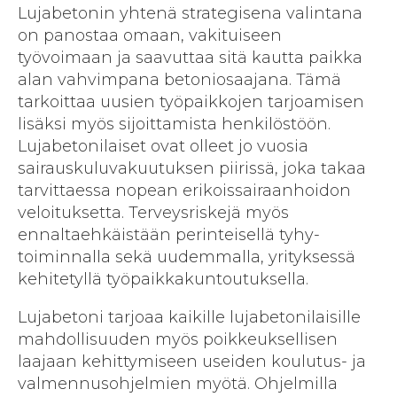
Lujabetonin yhtenä strategisena valintana
on panostaa omaan, vakituiseen
työvoimaan ja saavuttaa sitä kautta paikka
alan vahvimpana betoniosaajana. Tämä
tarkoittaa uusien työpaikkojen tarjoamisen
lisäksi myös sijoittamista henkilöstöön.
Lujabetonilaiset ovat olleet jo vuosia
sairauskuluvakuutuksen piirissä, joka takaa
tarvittaessa nopean erikoissairaanhoidon
veloituksetta. Terveysriskejä myös
ennaltaehkäistään perinteisellä tyhy-
toiminnalla sekä uudemmalla, yrityksessä
kehitetyllä työpaikkakuntoutuksella.
Lujabetoni tarjoaa kaikille lujabetonilaisille
mahdollisuuden myös poikkeuksellisen
laajaan kehittymiseen useiden koulutus- ja
valmennusohjelmien myötä. Ohjelmilla