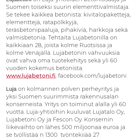
Suomen toiseksi suurin elementtivalmistaja.
Se tekee kaikkea betonista: kivitalopaketteja,
elementtejä, ratapölkkyjä,
teräsbetonipaaluja, pihakiviä, harkkoja sekä
valmisbetonia. Tehtaita Lujabetonilla on
kaikkiaan 28, joista kolme Ruotsissa ja
kolme Venäjällä. Lujabetonin vahvuuksia
ovat vahva oma tuotekehitys sekä yli 60
vuoden kokemus betonista.
www.lujabetoni.fi
, facebook.com/lujabetoni
on kolmannen polven perheyritys ja
Luja
yksi Suomen suurimmista rakennusalan
konserneista. Yritys on toiminut alalla yli 60
vuotta. Luja-yhtiöihin kuuluvat Lujatalo Oy,
Lujabetoni Oy ja Fescon Oy. Konsernin
liikevaihto on lähes 500 miljoonaa euroa ja
se työllistää n 1300 työntekijää 27