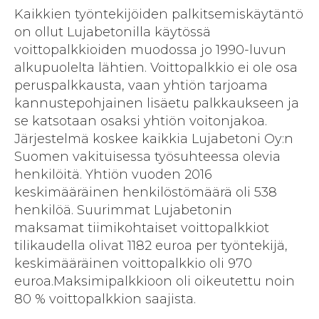
Kaikkien työntekijöiden palkitsemiskäytäntö
on ollut Lujabetonilla käytössä
voittopalkkioiden muodossa jo 1990-luvun
alkupuolelta lähtien. Voittopalkkio ei ole osa
peruspalkkausta, vaan yhtiön tarjoama
kannustepohjainen lisäetu palkkaukseen ja
se katsotaan osaksi yhtiön voitonjakoa.
Järjestelmä koskee kaikkia Lujabetoni Oy:n
Suomen vakituisessa työsuhteessa olevia
henkilöitä. Yhtiön vuoden 2016
keskimääräinen henkilöstömäärä oli 538
henkilöä. Suurimmat Lujabetonin
maksamat tiimikohtaiset voittopalkkiot
tilikaudella olivat 1182 euroa per työntekijä,
keskimääräinen voittopalkkio oli 970
euroa.Maksimipalkkioon oli oikeutettu noin
80 % voittopalkkion saajista.