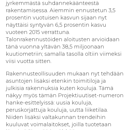
jyrkemmästä suhdannekäänteestä
rakentamisessa. Aiemmin ennustetun 3,5
prosentin vuotuisen kasvun sijaan nyt
näyttäisi syntyvän 6,5 prosentin kasvu
vuoteen 2015 verrattuna.
Talonrakennustöiden aloitusten arvioidaan
tänä vuonna yltävän 38,5 miljoonaan
kuutiometriin; samalla tasolla oltiin viimeksi
viisi vuotta sitten.
Rakennusteollisuuden mukaan nyt tehdään
asuntojen lisäksi etenkin toimitiloja ja
julkisia rakennuksia kuten kouluja. Tämä
näkyy myös tämän Projektiuutiset-numeron
hanke-esittelyissä: uusia kouluja,
peruskorjattuja kouluja, uutta liiketilaa.
Niiden lisäksi valtakunnan trendeihin
kuuluvat voimalaitokset, joilla tuotetaan