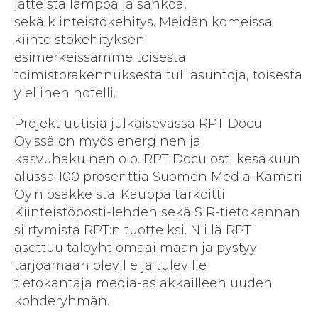
jätteistä lämpöä ja sähköä,
sekä kiinteistökehitys. Meidän komeissa
kiinteistökehityksen
esimerkeissämme toisesta
toimistorakennuksesta tuli asuntoja, toisesta
ylellinen hotelli.
Projektiuutisia julkaisevassa RPT Docu
Oy:ssä on myös energinen ja
kasvuhakuinen olo. RPT Docu osti kesäkuun
alussa 100 prosenttia Suomen Media-Kamari
Oy:n osakkeista. Kauppa tarkoitti
Kiinteistöposti-lehden sekä SIR-tietokannan
siirtymistä RPT:n tuotteiksi. Niillä RPT
asettuu taloyhtiömaailmaan ja pystyy
tarjoamaan oleville ja tuleville
tietokantaja media-asiakkailleen uuden
kohderyhmän.