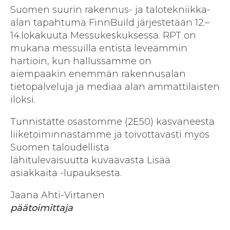
Suomen suurin rakennus- ja talotekniikka-
alan tapahtuma FinnBuild järjestetään 12.–
14.lokakuuta Messukeskuksessa. RPT on
mukana messuilla entistä leveämmin
hartioin, kun hallussamme on
aiempaakin enemmän rakennusalan
tietopalveluja ja mediaa alan ammattilaisten
iloksi.
Tunnistatte osastomme (2E50) kasvaneesta
liiketoiminnastamme ja toivottavasti myös
Suomen taloudellista
lähitulevaisuutta kuvaavasta Lisää
asiakkaita -lupauksesta.
Jaana Ahti-Virtanen
päätoimittaja