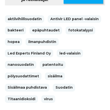
aktiivihiilisuodatin
Antivir LED panel -valaisin
bakteeri
epäpuhtaudet
fotokatalyysi
hopea
ilmanpuhdistin
Led Experts Finland Oy
led-valaisin
nanosuodatin
patentoitu
pölysuodattimet
sisäilma
Sisäilmaa puhdistava
Suodatin
Titaanidioksidi
virus