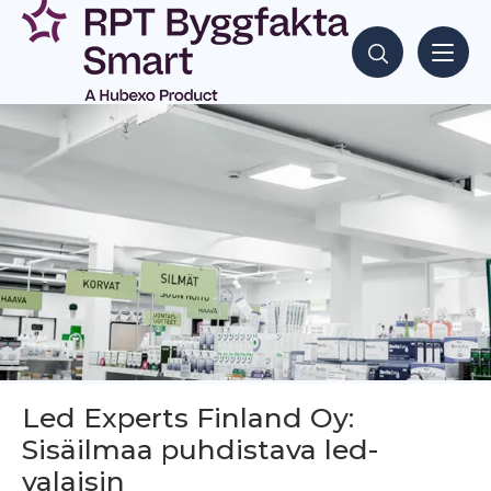
Siirry
sisältöön
Hae sisältöjä
Led Experts Finland Oy:
Sisäilmaa puhdistava led-
valaisin