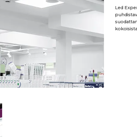
Led Exper
puhdistav
suodatta
kokoisista