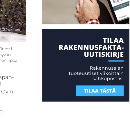
Vinosti
äkyvän
nen lippa.
ispan­
ä
 Oy:n
o