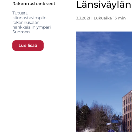
Länsiväylän
Rakennushankkeet
Tutustu
kiinnostavimpiin
3.3.2021
| Lukuaika 13 min
rakennusalan
hankkeisiin ympäri
Suomen
Lue lisää