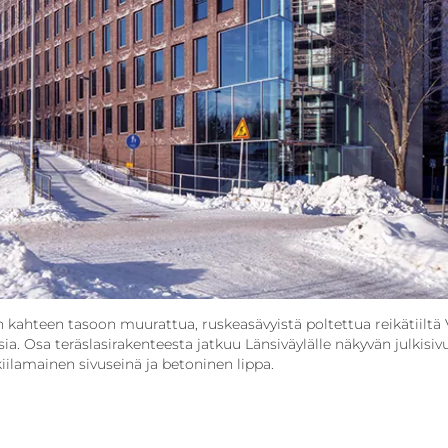
 kahteen tasoon muurattua, ruskeasävyistä poltettua reikätiiltä V
a. Osa teräslasirakenteesta jatkuu Länsiväylälle näkyvän julkisivu
iilamainen sivuseinä ja betoninen lippa.