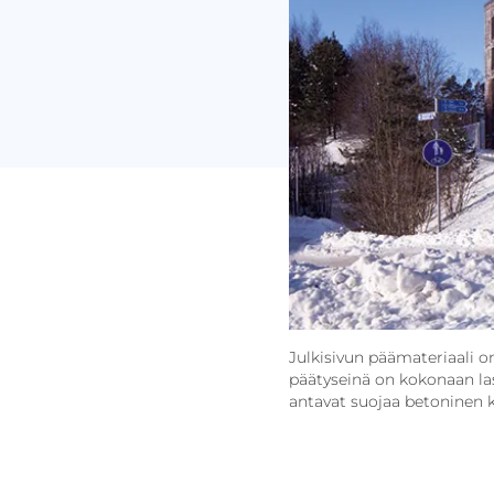
Julkisivun päämateriaali on
päätyseinä on kokonaan lasi
antavat suojaa betoninen k