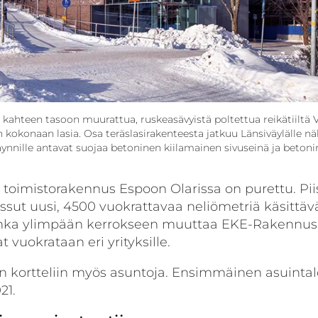
 kahteen tasoon muurattua, ruskeasävyistä poltettua reikätiiltä 
n kokonaan lasia. Osa teräslasirakenteesta jatkuu Länsiväylälle n
käynnille antavat suojaa betoninen kiilamainen sivuseinä ja betoni
toimistorakennus Espoon Olarissa on purettu. Pi
ussut uusi, 4500 vuokrattavaa neliömetriä käsittäv
jonka ylimpään kerrokseen muuttaa EKE-Rakennus
t vuokrataan eri yrityksille.
 kortteliin myös asuntoja. Ensimmäinen asuintal
21.