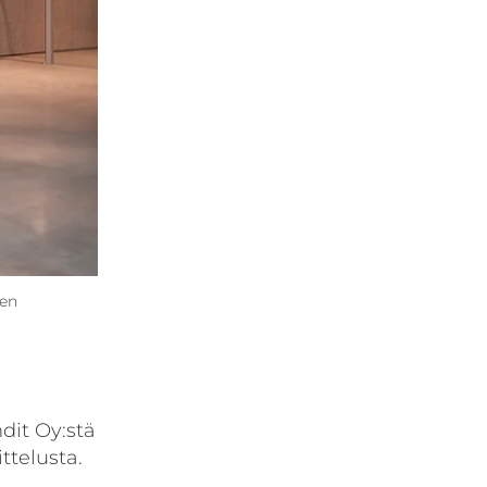
een
dit Oy:stä
ttelusta.