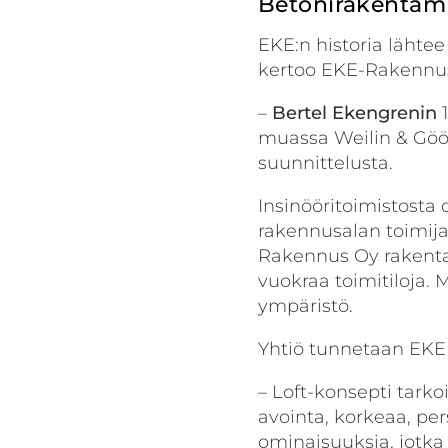
Betonirakentami
EKE:n historia lähtee
kertoo EKE-Rakennus
–
Bertel
Ekengrenin
1
muassa Weilin & Göös
suunnittelusta.
Insinööritoimistosta
rakennus­alan toimij
Rakennus Oy rakentaa
vuokraa toimi­tiloja
ympäristö.
Yhtiö tunnetaan EKE
– Loft-konsepti tark
avointa, korkeaa, pe
ominaisuuksia, jotk