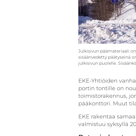
Julkisivun päämateriaali on
sisään­vedetty päätyseinä o
julkisivun puolelle. Sisään
EKE-Yhtiöiden vanha 
portin tontille on no
toimisto­rakennus, 
pääkonttori. Muut tila
EKE rakentaa samaan
valmistuu syksyllä 20