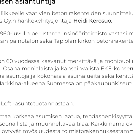
sen asiantuntija
 liikkeelle vaativien betoni­rakenteiden suunnittelu
 Oy:n hankekehitysjohtaja
Heidi
Kerosuo
.
960-luvulla perustama insinööritoimisto vastasi
in painotalon sekä Tapiolan kirkon betonirakent
 on 60 vuodessa kasvanut merkittävä ja monipuol
a. Osana monialaista ja kansainvälistä EKE-konser
 asuntoja ja kokonaisia asuin­alueita sekä kehitt
. Markkina­-alueena Suomessa on pääkaupunki­seutu
 Loft -asuntotuotannostaan.
oittaa korkeaa asumisen laatua, tehdashenkisyyttä
rsoonallista ja muunneltavaa tilaa. Kaikki nämä ov
a löytyvät myös uudesta toimistorakennuksestam