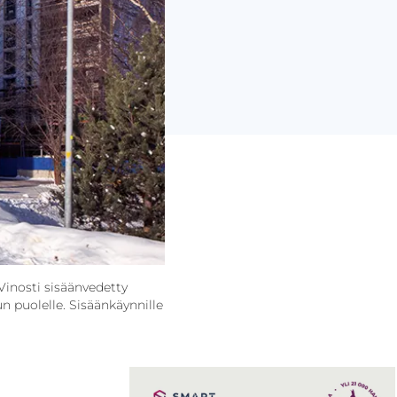
inosti sisään­vedetty
n puolelle. Sisäänkäynnille