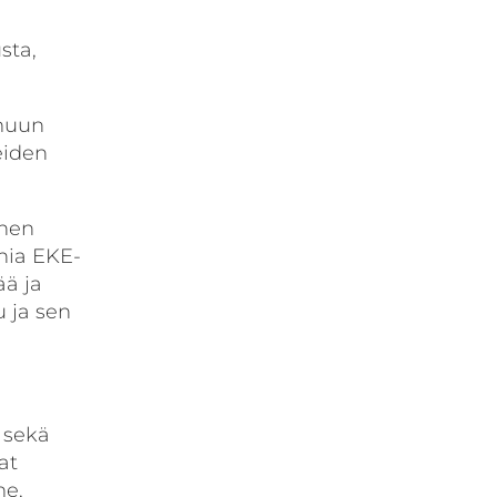
sta,
 muun
eiden
inen
nia EKE-
ää ja
 ja sen
 sekä
at
me,