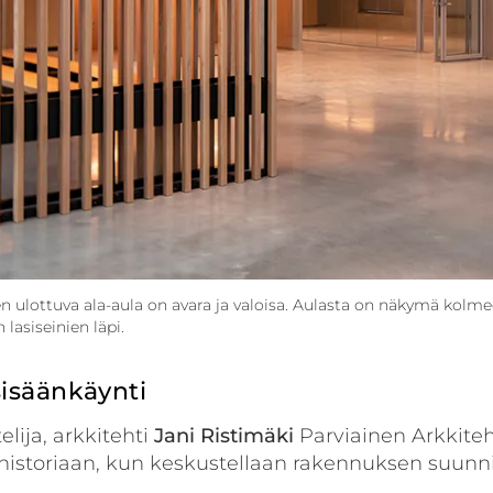
n ulottuva ala-aula on avara ja valoisa. Aulasta on näkymä kolm
lasiseinien läpi.
sisäänkäynti
lija, arkkitehti
Jani
Ristimäki
Parviainen Arkkiteh
 historiaan, kun keskustellaan rakennuksen suunni