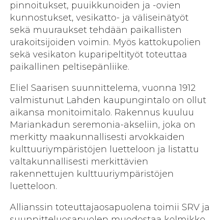
pinnoitukset, puuikkunoiden ja -ovien
kunnostukset, vesikatto- ja väliseinätyöt
sekä muuraukset tehdään paikallisten
urakoitsijoiden voimin. Myös kattokupolien
sekä vesikaton kuparipeltityöt toteuttaa
paikallinen peltisepänliike.
Eliel Saarisen suunnittelema, vuonna 1912
valmistunut Lahden kaupungintalo on ollut
aikansa monitoimitalo. Rakennus kuuluu
Mariankadun seremonia-akseliin, joka on
merkitty maakunnallisesti arvokkaiden
kulttuuriympäristöjen luetteloon ja listattu
valtakunnallisesti merkittävien
rakennettujen kulttuuriympäristöjen
luetteloon.
Allianssin toteuttajaosapuolena toimii SRV ja
suunnitteluosapuolen muodostaa kolmikko