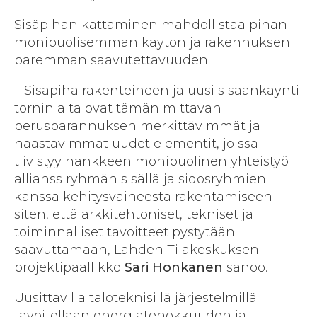
Sisäpihan kattaminen mahdollistaa pihan
monipuolisemman käytön ja rakennuksen
paremman saavutettavuuden.
– Sisäpiha rakenteineen ja uusi sisäänkäynti
tornin alta ovat tämän mittavan
perusparannuksen merkittävimmät ja
haastavimmat uudet elementit, joissa
tiivistyy hankkeen monipuolinen yhteistyö
allianssiryhmän sisällä ja sidosryhmien
kanssa kehitysvaiheesta rakentamiseen
siten, että arkkitehtoniset, tekniset ja
toiminnalliset tavoitteet pystytään
saavuttamaan, Lahden Tilakeskuksen
projektipäällikkö
Sari Honkanen
sanoo.
Uusittavilla taloteknisillä järjestelmillä
tavoitellaan energiatehokkuuden ja