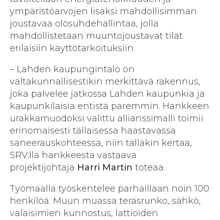
ympäristöarvojen lisäksi mahdollisimman
joustavaa olosuhdehallintaa, jolla
mahdollistetaan muuntojoustavat tilat
erilaisiin käyttötarkoituksiin.
– Lahden kaupungintalo on
valtakunnallisestikin merkittävä rakennus,
joka palvelee jatkossa Lahden kaupunkia ja
kaupunkilaisia entistä paremmin. Hankkeen
urakkamuodoksi valittu allianssimalli toimii
erinomaisesti tällaisessa haastavassa
saneerauskohteessa, niin tälläkin kertaa,
SRV:llä hankkeesta vastaava
projektijohtaja
Harri Martin
toteaa.
Työmaalla työskentelee parhaillaan noin 100
henkilöä. Muun muassa teräsrunko, sähkö,
valaisimien kunnostus, lattioiden