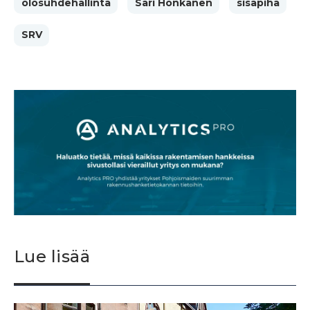
olosuhdehallinta
Sari Honkanen
sisäpiha
SRV
Lue lisää