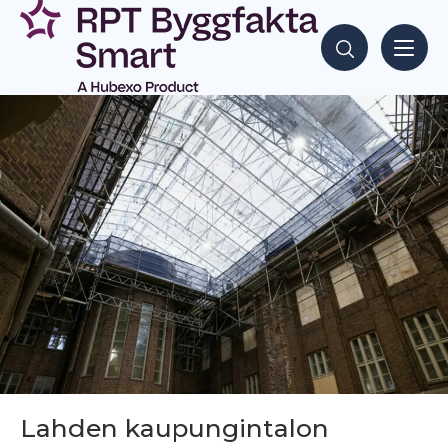
Siirry
sisältöön
Hae sisältöjä
Lahden kaupungintalon