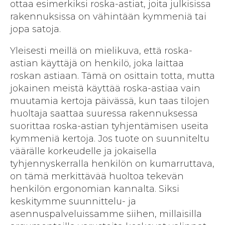
ottaa esimerkiksi roska-astiat, joita julkisissa
rakennuksissa on vähintään kymmeniä tai
jopa satoja.
Yleisesti meillä on mielikuva, että roska-
astian käyttäjä on henkilö, joka laittaa
roskan astiaan. Tämä on osittain totta, mutta
jokainen meistä käyttää roska-astiaa vain
muutamia kertoja päivässä, kun taas tilojen
huoltaja saattaa suuressa rakennuksessa
suorittaa roska-astian tyhjentämisen useita
kymmeniä kertoja. Jos tuote on suunniteltu
väärälle korkeudelle ja jokaisella
tyhjennyskerralla henkilön on kumarruttava,
on tämä merkittävää huoltoa tekevän
henkilön ergonomian kannalta. Siksi
keskitymme suunnittelu- ja
asennuspalveluissamme siihen, millaisilla