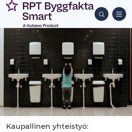
Siirry
sisältöön
Hae sisältöjä
Kaupallinen yhteistyö: