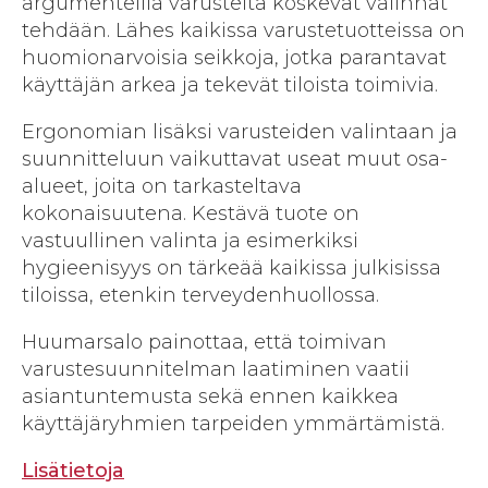
argumenteilla varusteita koskevat valinnat
tehdään. Lähes kaikissa varustetuotteissa on
huomionarvoisia seikkoja, jotka parantavat
käyttäjän arkea ja tekevät tiloista toimivia.
Ergonomian lisäksi varusteiden valintaan ja
suunnitteluun vaikuttavat useat muut osa-
alueet, joita on tarkasteltava
kokonaisuutena. Kestävä tuote on
vastuullinen valinta ja esimerkiksi
hygieenisyys on tärkeää kaikissa julkisissa
tiloissa, etenkin terveydenhuollossa.
Huumarsalo painottaa, että toimivan
varustesuunnitelman laatiminen vaatii
asiantuntemusta sekä ennen kaikkea
käyttäjäryhmien tarpeiden ymmärtämistä.
Lisätietoja