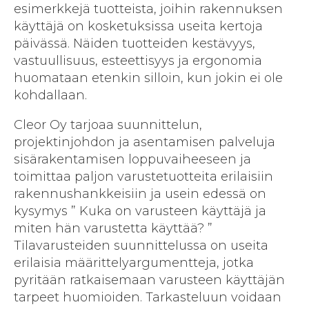
esimerkkejä tuotteista, joihin rakennuksen
käyttäjä on kosketuksissa useita kertoja
päivässä. Näiden tuotteiden kestävyys,
vastuullisuus, esteettisyys ja ergonomia
huomataan etenkin silloin, kun jokin ei ole
kohdallaan.
Cleor Oy tarjoaa suunnittelun,
projektinjohdon ja asentamisen palveluja
sisärakentamisen loppuvaiheeseen ja
toimittaa paljon varustetuotteita erilaisiin
rakennushankkeisiin ja usein edessä on
kysymys ” Kuka on varusteen käyttäjä ja
miten hän varustetta käyttää? ”
Tilavarusteiden suunnittelussa on useita
erilaisia määrittelyargumentteja, jotka
pyritään ratkaisemaan varusteen käyttäjän
tarpeet huomioiden. Tarkasteluun voidaan