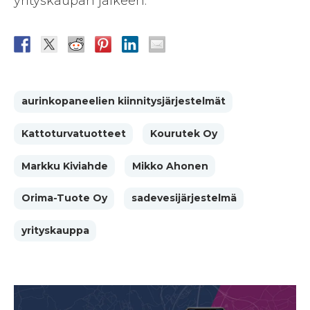
yrityskaupan jälkeen.
aurinkopaneelien kiinnitysjärjestelmät
Kattoturvatuotteet
Kourutek Oy
Markku Kiviahde
Mikko Ahonen
Orima-Tuote Oy
sadevesijärjestelmä
yrityskauppa