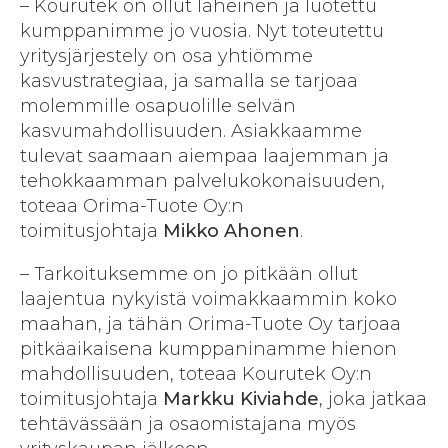
– Kourutek on ollut läheinen ja luotettu
kumppanimme jo vuosia. Nyt toteutettu
yritysjärjestely on osa yhtiömme
kasvustrategiaa, ja samalla se tarjoaa
molemmille osapuolille selvän
kasvumahdollisuuden. Asiakkaamme
tulevat saamaan aiempaa laajemman ja
tehokkaamman palvelukokonaisuuden,
toteaa Orima-Tuote Oy:n
toimitusjohtaja
Mikko Ahonen
.
– Tarkoituksemme on jo pitkään ollut
laajentua nykyistä voimakkaammin koko
maahan, ja tähän Orima-Tuote Oy tarjoaa
pitkäaikaisena kumppaninamme hienon
mahdollisuuden, toteaa Kourutek Oy:n
toimitusjohtaja
Markku Kiviahde
, joka jatkaa
tehtävässään ja osaomistajana myös