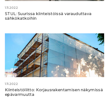
1.11.2022
STUL: Suurissa kiinteistöissä varauduttava
sähkökatkoihin
1.11.2022
Kiinteistöliitto: Korjausrakentamisen näkymissä
epävarmuutta