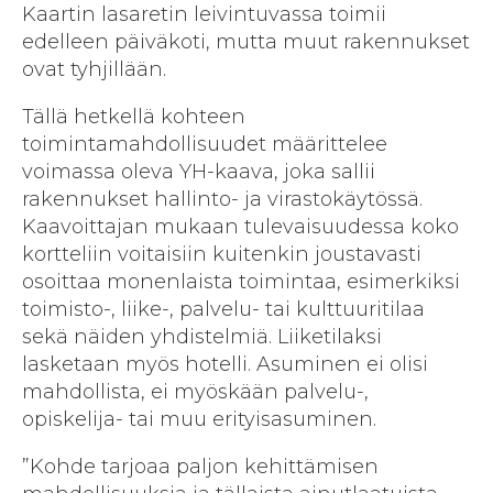
Kaartin lasaretin leivintuvassa toimii
edelleen päiväkoti, mutta muut rakennukset
ovat tyhjillään.
Tällä hetkellä kohteen
toimintamahdollisuudet määrittelee
voimassa oleva YH-kaava, joka sallii
rakennukset hallinto- ja virastokäytössä.
Kaavoittajan mukaan tulevaisuudessa koko
kortteliin voitaisiin kuitenkin joustavasti
osoittaa mo­nenlaista toimintaa, esimerkiksi
toimisto-, liike-, palvelu- tai kulttuuritilaa
sekä näiden yhdistel­miä. Liiketilaksi
lasketaan myös hotelli. Asuminen ei olisi
mahdollista, ei myöskään pal­velu-,
opiskelija- tai muu erityisasuminen.
”Kohde tarjoaa paljon kehittämisen