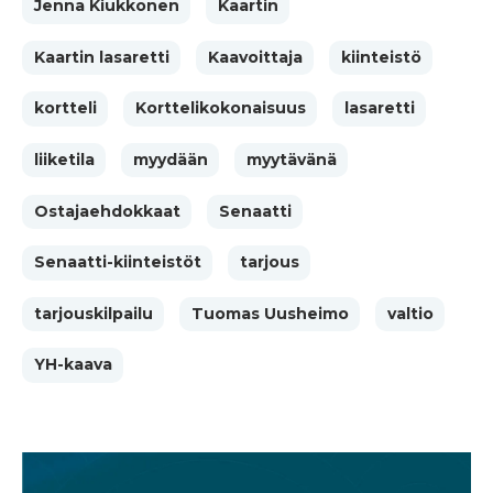
Jenna Kiukkonen
Kaartin
Kaartin lasaretti
Kaavoittaja
kiinteistö
kortteli
Korttelikokonaisuus
lasaretti
liiketila
myydään
myytävänä
Ostajaehdokkaat
Senaatti
Senaatti-kiinteistöt
tarjous
tarjouskilpailu
Tuomas Uusheimo
valtio
YH-kaava