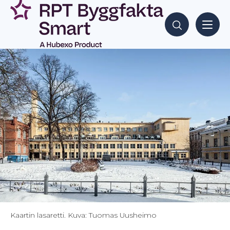
Siirry
sisältöön
Hae sisältöjä
Kaartin lasaretti. Kuva: Tuomas Uusheimo