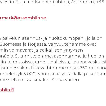
estintä- ja markkinointijohtaja, Assemblin, +46 
rmark@assemblin.se
 palvelun asennus- ja huoltokumppani, jolla on
, Suomessa ja Norjassa. Vahvuutenamme ovat
in voimavarat ja paikallisen yrityksen
äsnäolo. Suunnittelemme, asennamme ja huolla
iin toimistoissa, urheiluhalleissa, kauppakeskuksi
lisuudessakin. Liikevaihtomme on yli 750 miljoon
kentelee yli 5 000 työntekijää yli sadalla paikkaku
e siellä missä sinäkin. Sinua varten.
lin.fi