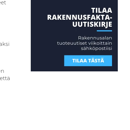
eet
aksi
en
että