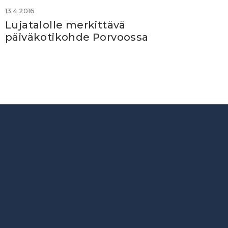
13.4.2016
Lujatalolle merkittävä
päiväkotikohde Porvoossa