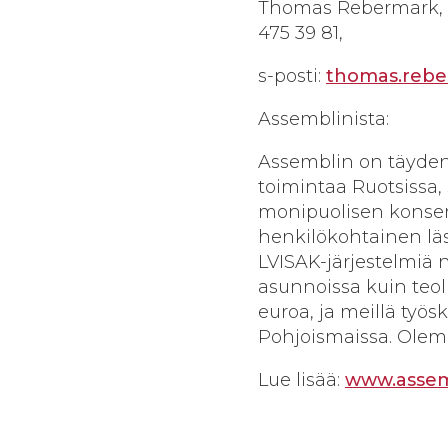
Thomas Rebermark, vi
475 39 81,
s-posti:
thomas.rebe
Assemblinista:
Assemblin on täyden
toimintaa Ruotsissa
monipuolisen konsern
henkilökohtainen l
LVISAK-järjestelmiä n
asunnoissa kuin teol
euroa, ja meillä työs
Pohjoismaissa. Olemm
Lue lisää:
www.assemb