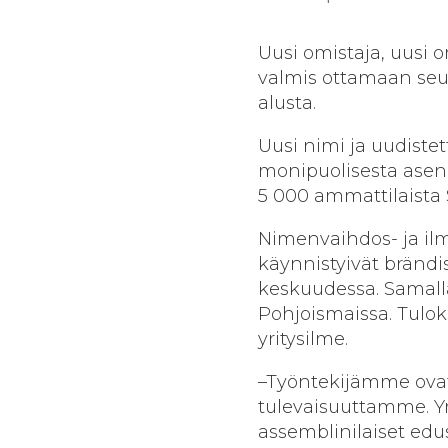
Uusi omistaja, uusi o
valmis ottamaan seu
alusta.
Uusi nimi ja uudistet
monipuolisesta asennu
5 000 ammattilaista 
Nimenvaihdos- ja ilme
käynnistyivät brändi
keskuudessa. Samalla
Pohjoismaissa. Tuloks
yritysilme.
–Työntekijämme ovat
tulevaisuuttamme. Yr
assemblinilaiset edu