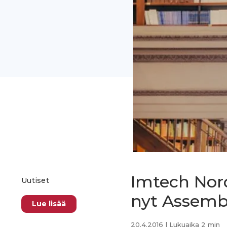
Imtech Nord
Uutiset
nyt Assemb
Lue lisää
20.4.2016
| Lukuaika 2 min