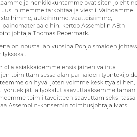
kaamme ja henkilökuntamme ovat siten jo ehtin
ä uusi nimemme tarkoittaa ja viestii. Vaihdamme
mistoihimme, autoihimme, vaatteisiimme,
a painomateriaaleihin, kertoo Assemblin AB:n
nointijohtaja Thomas Rebermark.
eena on nousta lähivuosina Pohjoismaiden johtav
itykseksi.
 olla asiakkaidemme ensisijainen valinta
jen toimittamisessa alan parhaiden työntekijöid
nteemme on hyvä, joten voimme keskittyä siihen, 
at työntekijät ja työkalut saavuttaaksemme tämän
lmeemme toimii tavoitteen saavuttamiseksi tässä
aa Assemblin-konsernin toimitusjohtaja Mats