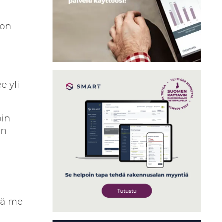
 on
e yli
öin
en
itä me