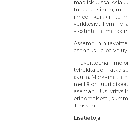
maaliskuussa. Asiak
tutustua siihen, mit
ilmeen kaikkiin toi
verkkosivuillemme j
viestintä- ja markki
Assemblinin tavoitt
asennus- ja palveluyr
– Tavoitteenamme on
tehokkaiden ratkaisu
avulla. Markkinatila
meillä on juuri oike
aseman. Uusi yritysi
erinomaisesti, summ
Jönsson.
Lisätietoja