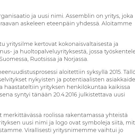
rganisaatio ja uusi nimi. Assemblin on yritys, joka
raavan askeleen eteenpäin yhdessä. Aloitamme
tu yritysilme kertovat kokonaisvaltaisesta ja
s- ja huoltopalveluyrityksestä, jossa työskentele
Suomessa, Ruotsissa ja Norjassa.
enuudistusprosessi aloitettiin syksyllä 2015. Täll
selvitykset nykyisten ja potentiaalisten asiakkaid
 haastateltiin yrityksen henkilökuntaa kaikissa
ena syntyi tänään 20.4.2016 julkistettava uusi
 merkittävässä roolissa rakentamassa yhteistä
ityksen uusi nimi ja logo ovat symboleja siitä, m
stamme. Virallisesti yritysnimemme vaihtui jo