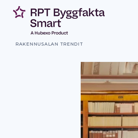
Siirry
sisältöön
RAKENNUSALAN TRENDIT