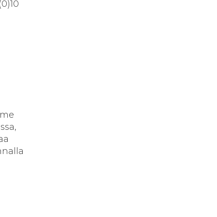
(0)10
mme
ssa,
aa
nnalla