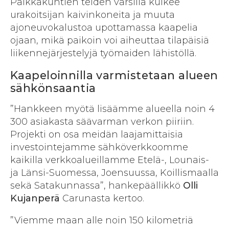
Paikkakuntien teiden varsilla kulkee
urakoitsijan kaivinkoneita ja muuta
ajoneuvokalustoa upottamassa kaapelia
ojaan, mikä paikoin voi aiheuttaa tilapäisiä
liikennejärjestelyjä työmaiden lähistöllä.
Kaapeloinnilla varmistetaan alueen
sähkönsaantia
”Hankkeen myötä lisäämme alueella noin 4
300 asiakasta säävarman verkon piiriin.
Projekti on osa meidän laajamittaisia
investointejamme sähköverkkoomme
kaikilla verkkoalueillamme Etelä-, Lounais-
ja Länsi-Suomessa, Joensuussa, Koillismaalla
sekä Satakunnassa”, hankepäällikkö
Olli
Kujanperä
Carunasta kertoo.
”Viemme maan alle noin 150 kilometriä