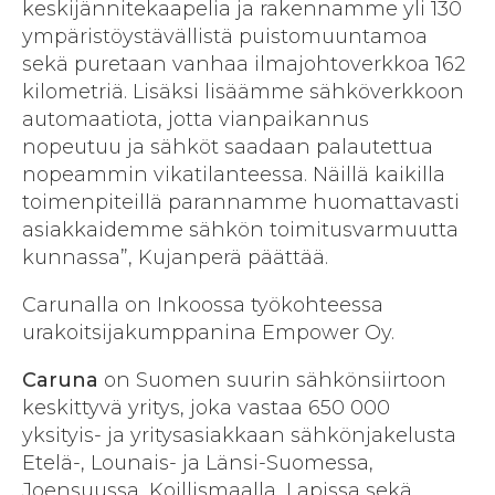
keskijännitekaapelia ja rakennamme yli 130
ympäristöystävällistä puistomuuntamoa
sekä puretaan vanhaa ilmajohtoverkkoa 162
kilometriä. Lisäksi lisäämme sähköverkkoon
automaatiota, jotta vianpaikannus
nopeutuu ja sähköt saadaan palautettua
nopeammin vikatilanteessa. Näillä kaikilla
toimenpiteillä parannamme huomattavasti
asiakkaidemme sähkön toimitusvarmuutta
kunnassa”, Kujanperä päättää.
Carunalla on Inkoossa työkohteessa
urakoitsijakumppanina Empower Oy.
Caruna
on Suomen suurin sähkönsiirtoon
keskittyvä yritys, joka vastaa 650 000
yksityis- ja yritysasiakkaan sähkönjakelusta
Etelä-, Lounais- ja Länsi-Suomessa,
Joensuussa, Koillismaalla, Lapissa sekä