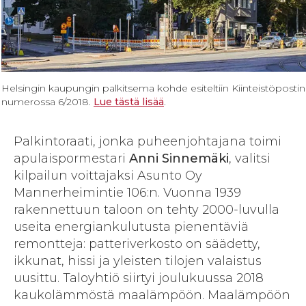
Helsingin kaupungin palkitsema kohde esiteltiin Kiinteistöpostin
numerossa 6/2018.
Lue tästä lisää
.
Palkintoraati, jonka puheenjohtajana toimi
apulaispormestari
Anni Sinnemäki
, valitsi
kilpailun voittajaksi Asunto Oy
Mannerheimintie 106:n. Vuonna 1939
rakennettuun taloon on tehty 2000-luvulla
useita energiankulutusta pienentäviä
remontteja: patteriverkosto on säädetty,
ikkunat, hissi ja yleisten tilojen valaistus
uusittu. Taloyhtiö siirtyi joulukuussa 2018
kaukolämmöstä maalämpöön. Maalämpöön