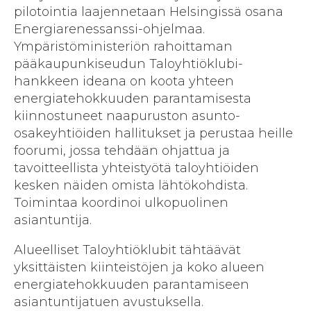
pilotointia laajennetaan Helsingissä osana
Energiarenessanssi-ohjelmaa.
Ympäristöministeriön rahoittaman
pääkaupunkiseudun Taloyhtiöklubi-
hankkeen ideana on koota yhteen
energiatehokkuuden parantamisesta
kiinnostuneet naapuruston asunto-
osakeyhtiöiden hallitukset ja perustaa heille
foorumi, jossa tehdään ohjattua ja
tavoitteellista yhteistyötä taloyhtiöiden
kesken näiden omista lähtökohdista.
Toimintaa koordinoi ulkopuolinen
asiantuntija.
Alueelliset Taloyhtiöklubit tähtäävät
yksittäisten kiinteistöjen ja koko alueen
energiatehokkuuden parantamiseen
asiantuntijatuen avustuksella.