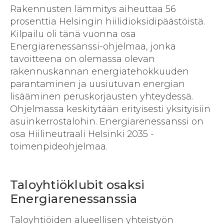
Rakennusten lämmitys aiheuttaa 56
prosenttia Helsingin hiilidioksidipäästöistä.
Kilpailu oli tänä vuonna osa
Energiarenessanssi-ohjelmaa, jonka
tavoitteena on olemassa olevan
rakennuskannan energiatehokkuuden
parantaminen ja uusiutuvan energian
lisääminen peruskorjausten yhteydessä.
Ohjelmassa keskitytään erityisesti yksityisiin
asuinkerrostalohin. Energiarenessanssi on
osa Hiilineutraali Helsinki 2035 -
toimenpideohjelmaa.
Taloyhtiöklubit osaksi
Energiarenessanssia
Taloyhtiöiden alueellisen yhteistyön