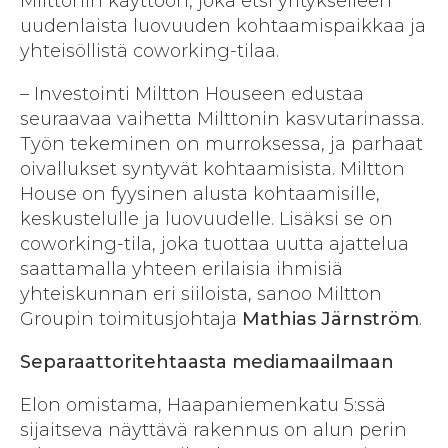
Milttonin käyttöön, joka etsi yritykselleen
uudenlaista luovuuden kohtaamispaikkaa ja
yhteisöllistä coworking-tilaa.
– Investointi Miltton Houseen edustaa
seuraavaa vaihetta Milttonin kasvutarinassa.
Työn tekeminen on murroksessa, ja parhaat
oivallukset syntyvät kohtaamisista. Miltton
House on fyysinen alusta kohtaamisille,
keskustelulle ja luovuudelle. Lisäksi se on
coworking-tila, joka tuottaa uutta ajattelua
saattamalla yhteen erilaisia ihmisiä
yhteiskunnan eri siiloista, sanoo Miltton
Groupin toimitusjohtaja
Mathias Järnström
.
Separaattoritehtaasta mediamaailmaan
Elon omistama, Haapaniemenkatu 5:ssä
sijaitseva näyttävä rakennus on alun perin