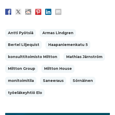
Antti Pyötsiä
Armas Lindgren
Bertel Liljequist
Haapaniemenkatu 5
konsulttitoimisto Miltton
Mathias Järnström
Miltton Group
Miltton House
monitoimitila
Saneeraus
Sörnäinen
työeläkeyhtiö Elo