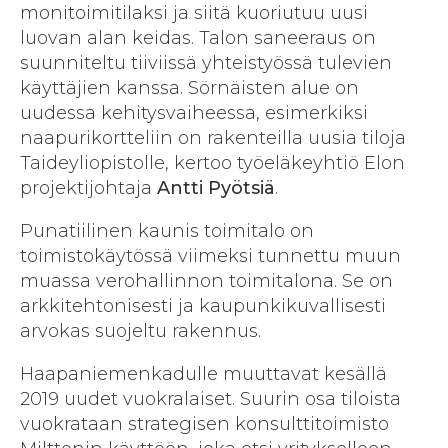
monitoimitilaksi ja siitä kuoriutuu uusi
luovan alan keidas. Talon saneeraus on
suunniteltu tiiviissä yhteistyössä tulevien
käyttäjien kanssa. Sörnäisten alue on
uudessa kehitysvaiheessa, esimerkiksi
naapurikortteliin on rakenteilla uusia tiloja
Taideyliopistolle, kertoo työeläkeyhtiö Elon
projektijohtaja
Antti Pyötsiä
.
Punatiilinen kaunis toimitalo on
toimistokäytössä viimeksi tunnettu muun
muassa verohallinnon toimitalona. Se on
arkkitehtonisesti ja kaupunkikuvallisesti
arvokas suojeltu rakennus.
Haapaniemenkadulle muuttavat kesällä
2019 uudet vuokralaiset. Suurin osa tiloista
vuokrataan strategisen konsulttitoimisto