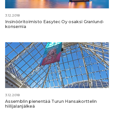
3.12.2018
Insinööritoimisto Easytec Oy osaksi Granlund-
konsernia
3.12.2018
Assemblin pienentää Turun Hansakorttelin
hiilijalanjälkeä