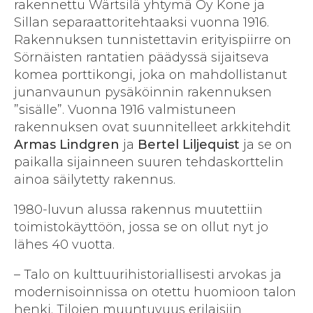
rakennettu Wärtsilä yhtymä Oy Kone ja
Sillan separaattoritehtaaksi vuonna 1916.
Rakennuksen tunnistettavin erityispiirre on
Sörnäisten rantatien päädyssä sijaitseva
komea porttikongi, joka on mahdollistanut
junanvaunun pysäköinnin rakennuksen
”sisälle”. Vuonna 1916 valmistuneen
rakennuksen ovat suunnitelleet arkkitehdit
Armas Lindgren
ja
Bertel Liljequist
ja se on
paikalla sijainneen suuren tehdaskorttelin
ainoa säilytetty rakennus.
1980-luvun alussa rakennus muutettiin
toimistokäyttöön, jossa se on ollut nyt jo
lähes 40 vuotta.
– Talo on kulttuurihistoriallisesti arvokas ja
modernisoinnissa on otettu huomioon talon
henki. Tilojen muuntuvuus erilaisiin