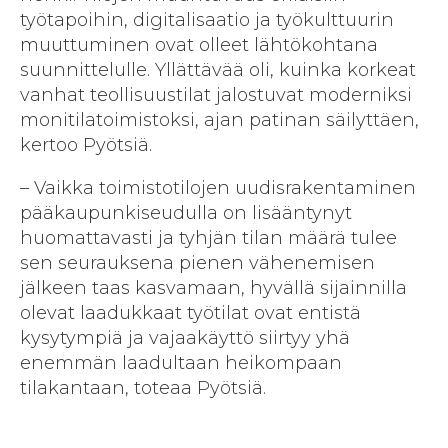
työtapoihin, digitalisaatio ja työkulttuurin
muuttuminen ovat olleet lähtökohtana
suunnittelulle. Yllättävää oli, kuinka korkeat
vanhat teollisuustilat jalostuvat moderniksi
monitilatoimistoksi, ajan patinan säilyttäen,
kertoo Pyötsiä.
– Vaikka toimistotilojen uudisrakentaminen
pääkaupunkiseudulla on lisääntynyt
huomattavasti ja tyhjän tilan määrä tulee
sen seurauksena pienen vähenemisen
jälkeen taas kasvamaan, hyvällä sijainnilla
olevat laadukkaat työtilat ovat entistä
kysytympiä ja vajaakäyttö siirtyy yhä
enemmän laadultaan heikompaan
tilakantaan, toteaa Pyötsiä.