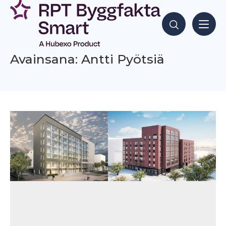
Siirry
sisältöön
Hae sisältöjä
Avainsana: Antti Pyötsiä