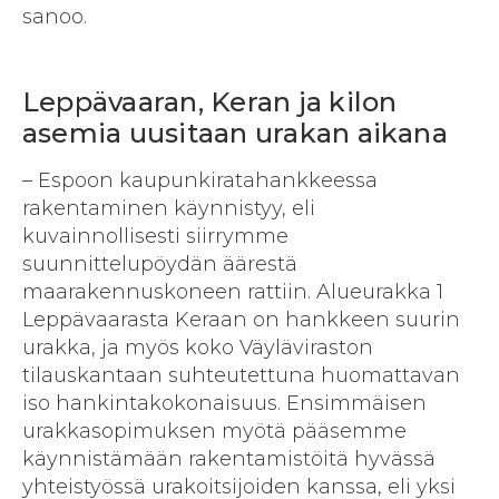
sanoo.
Leppävaaran, Keran ja kilon
asemia uusitaan urakan aikana
– Espoon kaupunkiratahankkeessa
rakentaminen käynnistyy, eli
kuvainnollisesti siirrymme
suunnittelupöydän äärestä
maarakennuskoneen rattiin. Alueurakka 1
Leppävaarasta Keraan on hankkeen suurin
urakka, ja myös koko Väyläviraston
tilauskantaan suhteutettuna huomattavan
iso hankintakokonaisuus. Ensimmäisen
urakkasopimuksen myötä pääsemme
käynnistämään rakentamistöitä hyvässä
yhteistyössä urakoitsijoiden kanssa, eli yksi