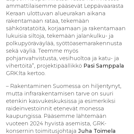
ammattilaisemme pääsevät Leppävaarasta
Keraan ulottuvan alueurakan aikana
rakentamaan rataa, tekemään
sähköratatöitä, korjaamaan ja rakentamaan
lukuisia siltoja, tekemään jalankulku- ja
polkupyöräväylää, syöttöasemarakennusta
sekä väyliä. Teemme myös
pohjanvahvistusta, vesihuoltoa ja katu- ja
vihertöitä”, projektipäällikkö
Pasi Samppala
GRK:lta kertoo.
– Rakentaminen Suomessa on hiljentynyt,
mutta infrarakentamisen tarve on suuri
etenkin kasvukeskuksissa ja esimerkiksi
raideinvestoinnit etenevät monessa
kaupungissa. Pääsemme lähtemään
vuoteen 2024 hyvistä asemista, GRK-
konsernin toimitusjohtaja
Juha Toimela