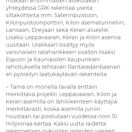
mukaan ensimmäisen alueurakan
yhteydessä GRK rakentaa useita
siltakohteita mm. Säterinpuistoon,
Kilonpuistoonporttiin, Kilon asematunneliin,
Lansaan, Dreijaan sekä Keran alueelle.
Lisäksi Leppävaaran, Keran ja Kilon asemia
uusitaan. Urakkaan sisältyy myös
varsinaisen ratahankkeen sisällön lisäksi
Espoon ja Kauniaisten kaupunkien
rahoituksella tehtävän Rantaradanbaanan
eli pyöräilyn laatukäytävän rakenteita.
– Tämä on monella tavalla erittäin
merkittävä projekti. Leppävaaran, Kilon ja
Keran asemilla on lähiliikenteen käyttäjiä
merkittävästi, koska asemilla juniin
noustaan tai poistutaan vuodessa noin 10
miljoonaa kertaa. Kaksi uutta raidetta
rakennetaan nykyisten raiteiden viereen.