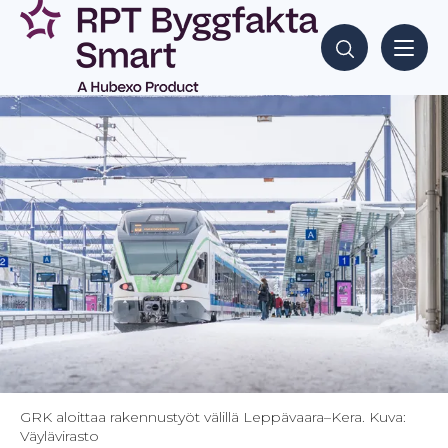
Siirry
sisältöön
Hae sisältöjä
GRK aloittaa rakennustyöt välillä Leppävaara–Kera. Kuva:
Väylävirasto