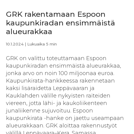
GRK rakentamaan Espoon
kaupunkiradan ensimmäistä
alueurakkaa
10.1.2024
| Lukuaika 5 min
GRK on valittu toteuttamaan Espoon
kaupunkiradan ensimmäistä alueurakkaa,
jonka arvo on noin 100 miljoonaa euroa.
Kaupunkirata-hankkeessa rakennetaan
kaksi lisäraidetta Leppävaaran ja
Kauklahden välille nykyisten raiteiden
viereen, jotta lähi- ja kaukoliikenteen
junaliikenne sujuvoituu. Espoon
kaupunkirata -hanke on jaettu useampaan
alueurakkaan. GRK aloittaa rakennustyöt
välillä Leppävaara–Kera. Samassa