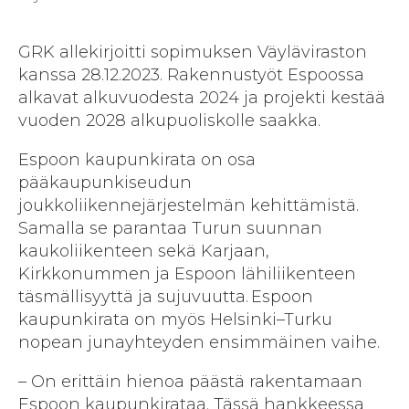
GRK allekirjoitti sopimuksen Väyläviraston
kanssa 28.12.2023. Rakennustyöt Espoossa
alkavat alkuvuodesta 2024 ja projekti kestää
vuoden 2028 alkupuoliskolle saakka.
Espoon kaupunkirata on osa
pääkaupunkiseudun
joukkoliikennejärjestelmän kehittämistä.
Samalla se parantaa Turun suunnan
kaukoliikenteen sekä Karjaan,
Kirkkonummen ja Espoon lähiliikenteen
täsmällisyyttä ja sujuvuutta. Espoon
kaupunkirata on myös Helsinki–Turku
nopean junayhteyden ensimmäinen vaihe.
– On erittäin hienoa päästä rakentamaan
Espoon kaupunkirataa. Tässä hankkeessa