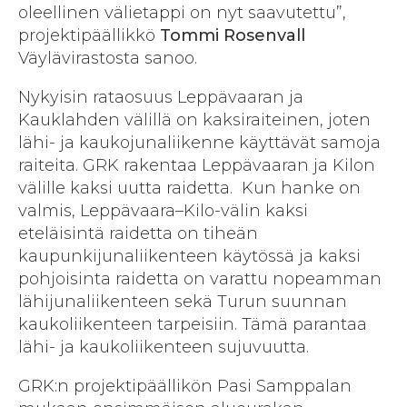
oleellinen välietappi on nyt saavutettu”,
projektipäällikkö
Tommi Rosenvall
Väylävirastosta sanoo.
Nykyisin rataosuus Leppävaaran ja
Kauklahden välillä on kaksiraiteinen, joten
lähi- ja kaukojunaliikenne käyttävät samoja
raiteita. GRK rakentaa Leppävaaran ja Kilon
välille kaksi uutta raidetta. Kun hanke on
valmis, Leppävaara–Kilo-välin kaksi
eteläisintä raidetta on tiheän
kaupunkijunaliikenteen käytössä ja kaksi
pohjoisinta raidetta on varattu nopeamman
lähijunaliikenteen sekä Turun suunnan
kaukoliikenteen tarpeisiin. Tämä parantaa
lähi- ja kaukoliikenteen sujuvuutta.
GRK:n projektipäällikön Pasi Samppalan