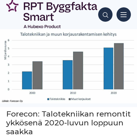
Siirry
sisältöön
Hae sisältöjä
Forecon: Talotekniikan remontit
ykkösenä 2020-luvun loppuun
saakka