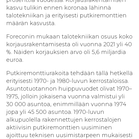
kasvu tulikin ennen koronaa lähinnä
talotekniikan ja erityisesti putkiremonttien
määrän kasvusta.
Foreconin mukaan talotekniikan osuus koko
korjausrakentamisesta oli vuonna 2021 yli 40
%. Näiden korjauksien arvo oli 5,6 miljardia
euroa.
Putkiremonttiurakoita tehdään tällä hetkellä
erityisesti 1970- ja 1980-luvun kerros­taloissa.
Asuntotuotannon huippuvuodet olivat 1970–
1975, jolloin jokaisena vuonna valmistui yli
30 000 asuntoa, enimmillään vuonna 1974
jopa yli 45 500 asuntoa. 1970-luvun
alkupuolella rakennettujen kerrostalojen
aktiivisin putki­remonttien uusiminen
ajoittuu teknisen uusimistarpeen mukaisesti