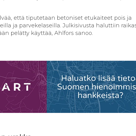
elvää, että tiputetaan betoniset etukaiteet pois ja
illa ja parvekelaseilla. Julkisivusta haluttiin raikas
kään pelätty käyttää, Ahlfors sanoo.