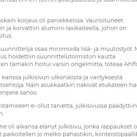
skain korjaus oli parvekkeissa. Vaurioituneet
n ja korvattiin alumiini-lasikaiteella, johon on
itus.
uunnittelija osaa minimoida lisä- ja muutostyöt.
 hoidettiin suunnittelutoimiston kautta
n tämäkin hoitui varsin ongelmitta, toteaa Ahlf
anssa julkisivun ulkonäöstä ja värityksestä
ihto­ehtoja. Näin asukkaatkin näkivät etukäteen h
enperä sanoo.
ämiseen ei ollut tarvetta, julkisivussa päädyttiin
n.
 oli aikansa elänyt julkisivu, jonka rappaukset o
eet paikoitellen jo melko pahastikin, kiinteistöpääll