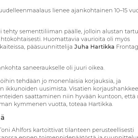
n uudelleenmaalaus lienee ajankohtainen 10–15 v
li tehty sementtiliiman päälle, jolloin alustan tart
lähtökohtaisesti. Huomattavia vaurioita oli myös
aiteissa, pääsuunnittelija
Juha
Hartikka
Frontag
kohta saneeraukselle oli juuri oikea.
töihin tehdään jo monenlaisia korjauksia, ja
in ikkunoiden uusimista. Visatien korjaushankke
kenteiden saattaminen niin hyvään kuntoon, että
mman kymmenen vuotta, toteaa Hartikka.
tä
oni Ahlfors kartoittivat tilanteen perusteellisesti
anssa ennen toimenpidepäätöstä ja suunnittelu