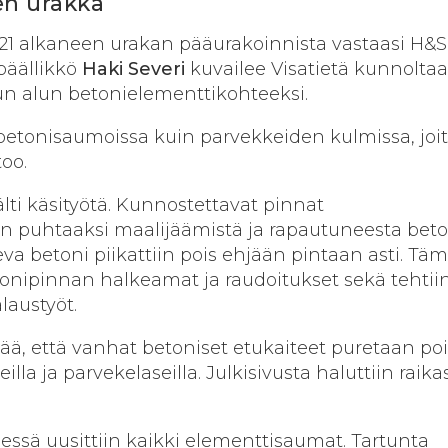
en urakka
21 alkaneen urakan pääurakoinnista vastaasi H&S
päällikkö
Haki
Severi
kuvailee Visatietä kunnolta
uvun alun betonielementtikohteeksi.
 betonisaumoissa kuin parvekkeiden kulmissa, joita
too.
lti käsityötä. Kunnostettavat pinnat
in puhtaaksi maalijäämistä ja rapautuneesta beto
eva betoni piikattiin pois ehjään pintaan asti. Tä
etonipinnan halkeamat ja raudoitukset sekä tehtii
alaustyöt.
vää, että vanhat betoniset etukaiteet puretaan poi
illa ja parvekelaseilla. Julkisivusta haluttiin raikas
ssä uusittiin kaikki elementtisaumat. Tartunta