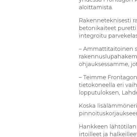
aloittamista.
Rakenneteknisesti ra
betonikaiteet purettii
integroitu parvekelas
– Ammattitaitoinen s
rakennuslupahakemus
ohjauksessamme, jote
– Teimme Frontagon k
tietokoneella eri va
lopputuloksen, Lahd
Koska lisälämmönerist
pinnoituskorjauksee
Hankkeen lähtötilanne
irtoilleet ja halkeill