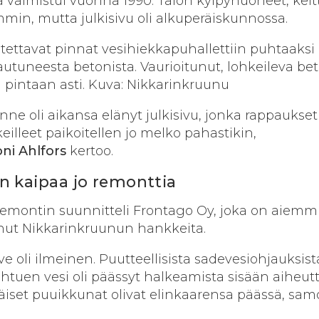
 valmistui vuonna 1990. Talon kylpyhuoneet, keitt
mmin, mutta julki­sivu oli alkuperäiskunnossa.
ettavat pinnat vesihiekkapuhallettiin puhtaaksi
autuneesta betonista. Vaurioitunut, lohkeileva be
n pintaan asti. Kuva: Nikkarinkruunu
nne oli aikansa elänyt julkisivu, jonka rappaukset
alkeilleet paikoitellen jo melko pahastikin,
oni
Ahlfors
kertoo.
 kaipaa jo remonttia
vuremontin suunnitteli Frontago Oy, joka on aiemm
onut Nikkarinkruunun hankkeita.
ve oli ilmeinen. Puutteellisista sadevesiohjauksist
johtuen vesi oli päässyt halkeamista sisään aiheut
eräiset puuikkunat olivat elinkaarensa päässä, sam