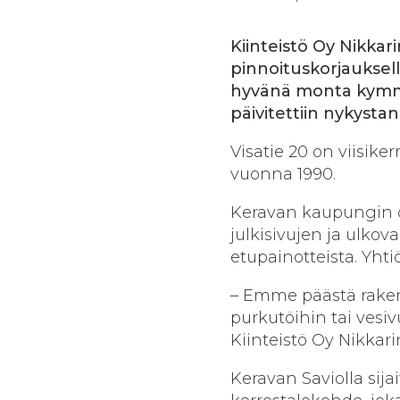
Kiinteistö Oy Nikka
pinnoituskorjauksell
hyvänä monta kymme
päivitettiin nyky­sta
Visatie 20 on viisi­k
vuonna 1990.
Keravan kaupungin o
julkisivujen ja ulko
etupainotteista. Yhti
– Emme päästä raken
purkutöihin tai ves­i
Kiinteistö Oy Nikkar
Keravan Saviolla sija