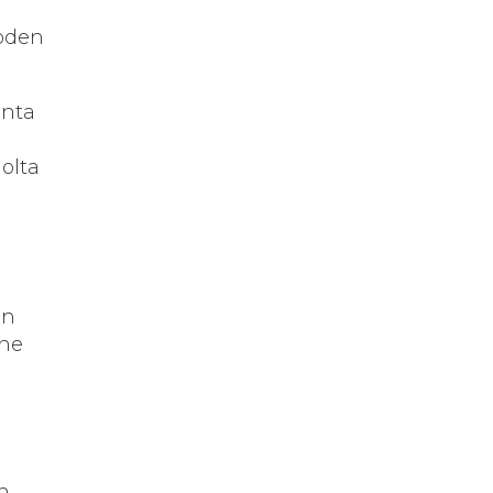
uoden
unta
olta
en
 ne
n