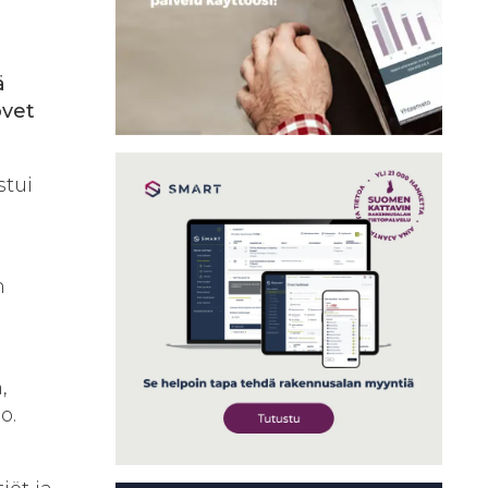
ä
ovet
stui
n
,
o.