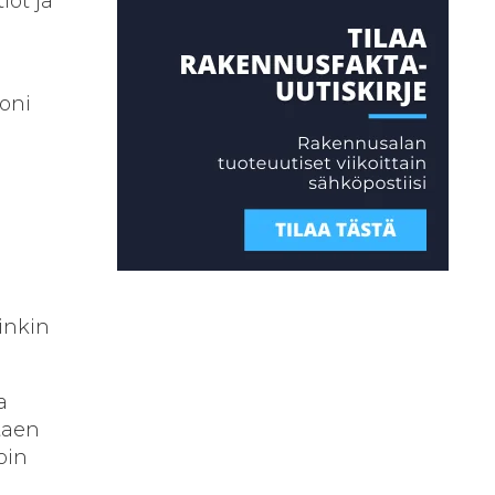
iöt ja
toni
inkin
a
taen
oin