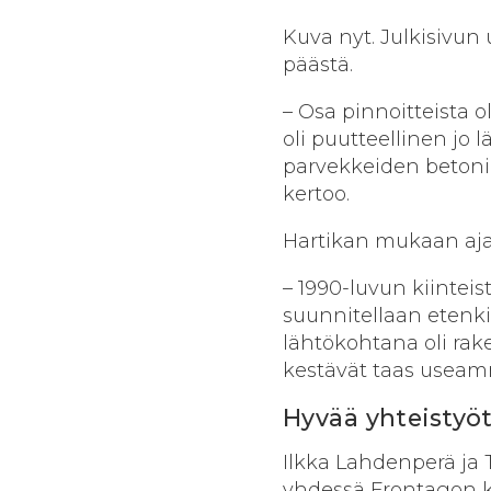
Kuva nyt. Julkisivu
päästä.
– Osa pinnoitteista o
oli puutteellinen jo 
parvekkeiden betonik
kertoo.
Hartikan mukaan ajan
– 1990-luvun kiinteis
suunnitellaan etenk
lähtökohtana oli ra
kestävät taas usea
Hyvää yhteistyö
Ilkka Lahdenperä ja T
yhdessä Frontagon k