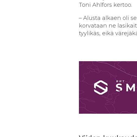
Toni Ahlfors kertoo.
– Alusta alkaen oli s
korvataan ne lasikaite
tyylikäs, eikä värejä