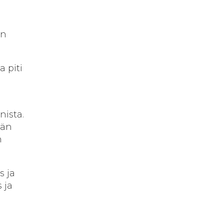
an
 piti
nista.
män
n
s ja
 ja