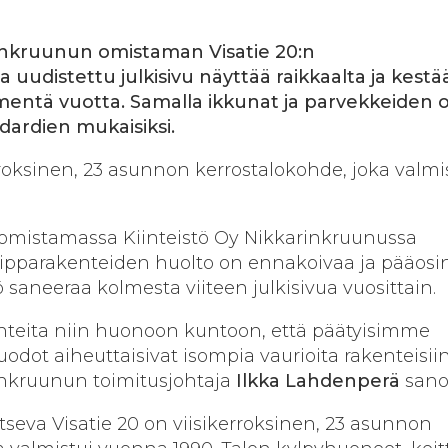
rinkruunun omistaman Visatie 20:n
a uudistettu julkisivu näyttää raikkaalta ja kestä
ntä vuotta. Samalla ikkunat ja parvekkeiden 
ndardien mukaisiksi.
erroksinen, 23 asunnon kerrostalokohde, joka valmi
mistamassa Kiinteistö Oy Nikkarinkruunussa
vaipparakenteiden huolto on ennakoivaa ja pääosi
ö saneeraa kolmesta viiteen julkisivua vuosittain.
teita niin huonoon kuntoon, että päätyisimme
vuodot aiheuttaisivat isompia vaurioita rakenteisiin
inkruunun toimitus­johtaja
Ilkka
Lahdenperä
sano
itseva Visatie 20 on viisi­kerroksinen, 23 asunnon