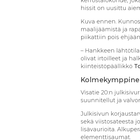
kerrostalokohde, joka
hissit on uusittu aie
Kuva ennen. Kunnost
maalijäämistä ja rap
piikattiin pois ehjää
– Hankkeen lähtötila
olivat irtoilleet ja h
kiinteistöpäällikkö
T
Kolmekymppinen
Visatie 20:n julkisi
suunnitellut ja valv
Julkisivun korjaustar
sekä viistosateesta 
lisävaurioita. Alkup
elementtisaumat.