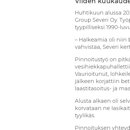
Viiden kuukaud
Huhtikuun alussa 20
Group Severi Oy. Työ
tyypilliseksi 1990-l
– Halkeamia oli niin
vahvistaa, Severi ker
Pinnoitustyö on pitkä
vesihiekkapuhalletti
Vaurioitunut, lohkeil
jälkeen korjattiin b
laastitasoitus- ja ma
Alusta alkaen oli sel
korvataan ne lasikaite
tyylikäs.
Pinnoituksen yhteyde