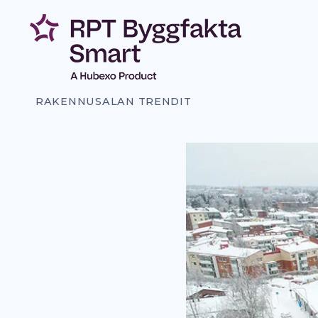
Siirry
sisältöön
RAKENNUSALAN TRENDIT