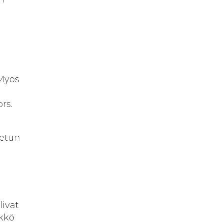
 Myös
ors.
aetun
livat
ikkö