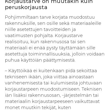
Korjaustarve on muutakin kuin
peruskorjausta
Pohjimmiltaan tarve korjata muodostuu
rakennuksille, sen osille sekä materiaaleille
niille asetettujen tavoitteiden ja
vaatimusten pohjalta. Korjaustarve
realisoituu, kun rakennusosa tai sen
materiaali ei enää pysty täyttämään sille
asetettuja toiminnallisuuksia, jolloin voidaan
puhua käyttöiän päättymisestä.
– Käyttöikää ei kuitenkaan pidä sekoittaa
tekniseen ikään, joka viittaa ainoastaan
vanhenemisesta tai kulumisesta johtuvaan
korjaustarpeen muodostumiseen. Teknisen
iän lisäksi rakennusosan, -järjestelmän tai
materiaalin korjaustarpeeseen vaikuttavat
monet muutkin tekijät, kuten