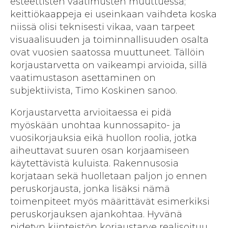
esteettisten vaatimusten muuttuessa;
keittiökaappeja ei useinkaan vaihdeta koska
niissä olisi teknisesti vikaa, vaan tarpeet
visuaalisuuden ja toiminnallisuuden osalta
ovat vuosien saatossa muuttuneet. Tällöin
korjaustarvetta on vaikeampi arvioida, sillä
vaatimustason asettaminen on
subjektiivista, Timo Koskinen sanoo.
Korjaustarvetta arvioitaessa ei pidä
myöskään unohtaa kunnossapito- ja
vuosikorjauksia eikä huollon roolia, jotka
aiheuttavat suuren osan korjaamiseen
käytettävistä kuluista. Rakennusosia
korjataan sekä huolletaan paljon jo ennen
peruskorjausta, jonka lisäksi nämä
toimenpiteet myös määrittävät esimerkiksi
peruskorjauksen ajankohtaa. Hyvänä
pidetyn kiinteistön korjaustarve realisoituu