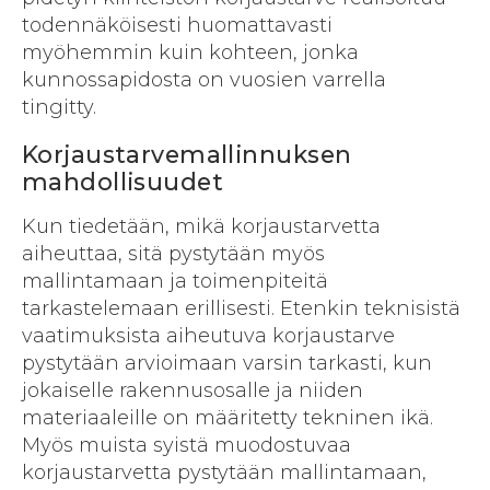
todennäköisesti huomattavasti
myöhemmin kuin kohteen, jonka
kunnossa­pidosta on vuosien varrella
tingitty.
Korjaustarvemallinnuksen
mahdollisuudet
Kun tiedetään, mikä korjaustarvetta
aiheuttaa, sitä pystytään myös
mallintamaan ja toimen­piteitä
tarkastelemaan erillisesti. Etenkin teknisistä
vaatimuksista aiheutuva korjaustarve
pystytään arvioimaan varsin tarkasti, kun
jokaiselle rakennusosalle ja niiden
materiaaleille on määritetty tekninen ikä.
Myös muista syistä muodostuvaa
korjaustarvetta pystytään mallintamaan,