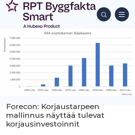
Siirry
sisältöön
Hae sisältöjä
Forecon: Korjaustarpeen
mallinnus näyttää tulevat
korjausinvestoinnit