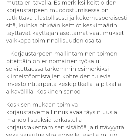
mutta eri tavalla. Esimerkiksi keittiöiden
korjaustarpeen muodostumisessa on
tutkittava tilastollisesti ja kokemusperäisesti
sitä, kuinka pitkään keittiöt keskimäärin
täyttävät käyttäjän asettamat vaatimukset
vaikkapa toiminnallisuuden osalta.
– Korjaustarpeen mallintaminen toimen­
piteittäin on erinomainen työkalu
selvitettäessä tarkemmin esimerkiksi
kiinteistöomistajien kohteiden tulevia
investointitarpeita keski­pitkällä ja pitkällä
aikavälillä, Koskinen sanoo.
Koskisen mukaan toimiva
korjaustarvemallinnus avaa täysin uusia
mahdollisuuksia tarkastella
korjausrakentamisen sisältöä ja riittävyyttä
sekä varautua strategisella tasolla muun