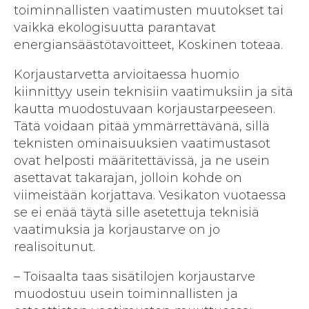
toiminnallisten vaatimusten muutokset tai
vaikka ekologisuutta parantavat
energiansäästötavoitteet, Koskinen toteaa.
Korjaustarvetta arvioitaessa huomio
kiinnittyy usein teknisiin vaatimuksiin ja sitä
kautta muodostuvaan korjaustarpeeseen.
Tätä voidaan pitää ymmärrettävänä, sillä
teknisten ominaisuuksien vaatimustasot
ovat helposti määritettävissä, ja ne usein
asettavat takarajan, jolloin kohde on
viimeistään korjattava. Vesikaton vuotaessa
se ei enää täytä sille asetettuja teknisiä
vaatimuksia ja korjaustarve on jo
realisoitunut.
– Toisaalta taas sisätilojen korjaustarve
muodostuu usein toiminnallisten ja