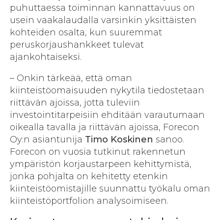
puhuttaessa toiminnan kannattavuus on
usein vaakalaudalla varsinkin yksittäisten
kohteiden osalta, kun suuremmat
peruskorjaushankkeet tulevat
ajankohtaiseksi.
– Onkin tärkeää, että oman
kiinteistöomaisuuden nykytila tiedostetaan
riittävän ajoissa, jotta tuleviin
investointitarpeisiin ehditään varautumaan
oikealla tavalla ja riittävän ajoissa, Forecon
Oy:n asiantunija
Timo Koskinen
sanoo.
Forecon on vuosia tutkinut rakennetun
ympäristön korjaus­tarpeen kehittymistä,
jonka pohjalta on kehitetty etenkin
kiinteistöomistajille suunnattu työkalu oman
kiinteistöportfolion analysoimiseen.