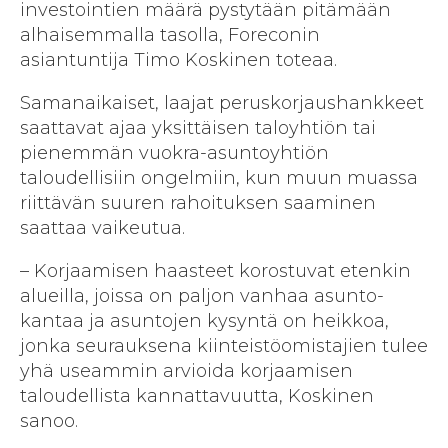
investointien määrä pystytään pitämään
alhaisemmalla tasolla, Foreconin
asiantuntija Timo Koskinen toteaa.
Samanaikaiset, laajat perus­korjaushankkeet
saattavat ajaa yksittäisen taloyhtiön tai
pienemmän vuokra-asuntoyhtiön
taloudellisiin ongelmiin, kun muun muassa
riittävän suuren rahoituksen saaminen
saattaa vaikeutua.
– Korjaamisen haasteet korostuvat etenkin
alueilla, joissa on paljon vanhaa asunto­
kantaa ja asuntojen kysyntä on heikkoa,
jonka seurauksena kiinteistöomistajien tulee
yhä useammin arvioida korjaamisen
taloudellista kannattavuutta, Koskinen
sanoo.