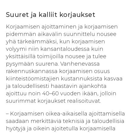
Suuret ja kalliit korjaukset
Korjaamisen ajoittaminen ja korjaamisen
pidemmän aikavälin suunnittelu nousee
yhä tärkeämmäksi, kun korjaamisen
volyymi niin kansantaloudessa kuin
yksittäisillä toimijoilla nousee ja tulee
pysymään suurena. Vanhenevassa
rakennuskannassa korjaamisen osuus
kiinteistöomistajien kustannuksista kasvaa
ja taloudellisesti haastavin ajankohta
ajoittuu noin 40–60 vuoden ikään, jolloin
suurimmat kor­jaukset realisoituvat.
– Korjaamisen oikea-aikaisella ajoittamisella
saadaan merkittäviä teknisiä ja taloudellisia
hyötyjä ja oikein ajoitetulla korjaamisella