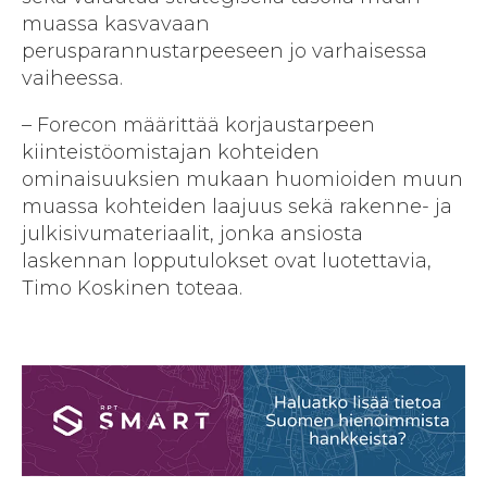
muassa kasvavaan
perusparannustarpeeseen jo varhaisessa
vaiheessa.
– Forecon määrittää korjaustarpeen
kiinteistöomistajan kohteiden
ominaisuuksien mukaan huomioiden muun
muassa kohteiden laajuus sekä rakenne- ja
julkisivu­materiaalit, jonka ansiosta
laskennan loppu­tulokset ovat luotettavia,
Timo Koskinen toteaa.