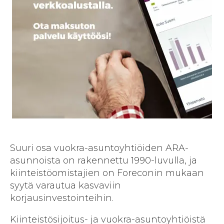
Suuri osa vuokra-asuntoyhtiöiden ARA-
asunnoista on rakennettu 1990-luvulla, ja
kiinteistöomistajien on Foreconin mukaan
syytä varautua kasvaviin
korjausinvestointeihin.
Kiinteistösijoitus- ja vuokra-asunto­yhtiöistä