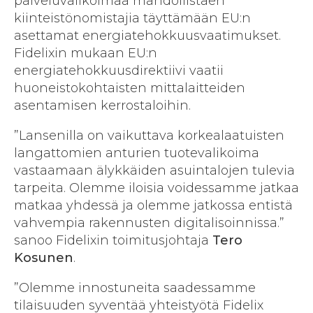
palveluvalikoimaa mahdollistaen
kiinteistönomistajia täyttämään EU:n
asettamat energiatehokkuusvaatimukset.
Fidelixin mukaan EU:n
energiatehokkuusdirektiivi vaatii
huoneistokohtaisten mittalaitteiden
asentamisen kerrostaloihin.
”Lansenilla on vaikuttava korkealaatuisten
langattomien anturien tuotevalikoima
vastaamaan älykkäiden asuintalojen tulevia
tarpeita. Olemme iloisia voidessamme jatkaa
matkaa yhdessä ja olemme jatkossa entistä
vahvempia rakennusten digitalisoinnissa.”
sanoo Fidelixin toimitusjohtaja
Tero
Kosunen
.
”Olemme innostuneita saadessamme
tilaisuuden syventää yhteistyötä Fidelix