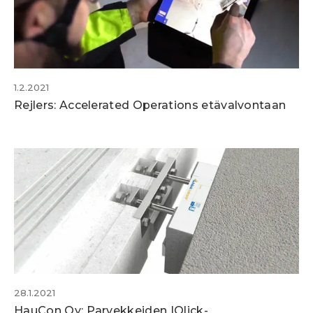
1.2.2021
Rejlers: Accelerated Operations etävalvontaan
28.1.2021
HauCon Oy: Parvekkeiden IQlick-