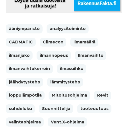
ääniympäristö
analyysitoiminto
CADMATIC
Climecon
ilmamäärä
ilmanjako
ilmannopeus
Ilmanvaihto
ilmanvaihtokerroin
ilmasuihku
jäähdytysteho
lämmitysteho
loppulämpötila
Mitoitusohjelma
Revit
suhdeluku
Suunnittelija
tuoteuutuus
valintaohjelma
Vent.X-ohjelma