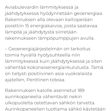
Aviabulevardin lämmityksessä ja
jäähdytyksessä hyödynnetään geoenergiaa.
Rakennuksen alla olevaan kallioperään
porattiin 15 energiakaivoa, joista saatavaa
lämpöä ja jäähdytystä siirretään
rakennukseen lämpöpumppujen avulla.
– Geoenergiajärjestelmän on tarkoitus
toimia hyvällä hyötysuhteella niin
lämmityksessä kuin jäähdytyksessä ja siten
vähentää kokonaisenergiankulutusta. Tämä
on tietysti positiivinen asia vuokralaista
ajatellen, Penttinen toteaa.
Rakennuksen katolle asennetut 189
aurinkopaneelia vähentävät nekin
ulkopuolelta ostettavan sähkön tarvetta.
Aurinkopaneelien tuottama sähkö käytetään