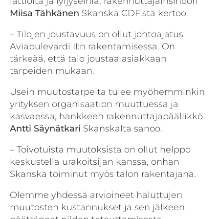
lattioita ja lyijyseiniä, rakennuttajainsinööri
Miisa Tähkänen
Skanska CDF:stä kertoo.
– Tilojen joustavuus on ollut johtoajatus
Aviabulevardi II:n rakentamisessa. On
tärkeää, että talo joustaa asiakkaan
tarpeiden mukaan.
Usein muutostarpeita tulee myöhemminkin
yrityksen organisaation muuttuessa ja
kasvaessa, hankkeen rakennuttajapäällikkö
Antti Säynätkari
Skanskalta sanoo.
– Toivotuista muutoksista on ollut helppo
keskustella urakoitsijan kanssa, onhan
Skanska toiminut myös talon rakentajana.
Olemme yhdessä arvioineet haluttujen
muutosten kustannukset ja sen jälkeen