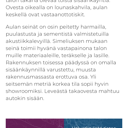
talon takana olevaa toista sisäänkäyntiä.
Ovesta oikealla on lounaskahvila, aulan
keskellä ovat vastaanottotiskit.
Aulan seinät on osin peitetty harmailla,
puulastusta ja sementistä valmistetuilla
akustiikkalevyillä. Simeliuksen mukaan
seinä toimii hyvänä vastapainona talon
muille materiaaleille, teräkselle ja lasille.
Rakennuksen toisessa päädyssä on omalla
sisäänkäynnillä varustettu, muusta
rakennusmassasta erottuva osa. Yli
seitsemän metriä korkea tila sopii hyvin
showroomiksi. Leveästä takaovesta mahtuu
autokin sisään.