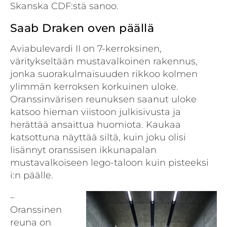
Skanska CDF:stä sanoo.
Saab Draken oven päällä
Aviabulevardi II on 7-kerroksinen,
väritykseltään mustavalkoinen rakennus,
jonka suorakulmaisuuden rikkoo kolmen
ylimmän kerroksen korkuinen uloke.
Oranssinvärisen reunuksen saanut uloke
katsoo hieman viistoon julkisivusta ja
herättää ansaittua huomiota. Kaukaa
katsottuna näyttää siltä, kuin joku olisi
lisännyt oranssisen ikkunapalan
mustavalkoiseen lego-taloon kuin pisteeksi
i:n päälle.
–
Oranssinen
reuna on