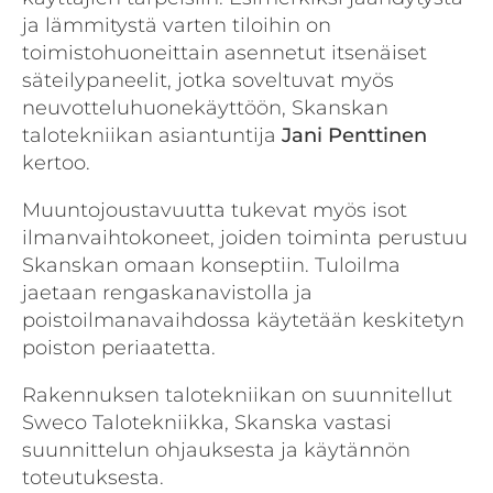
ja lämmitystä varten tiloihin on
toimistohuoneittain asennetut itsenäiset
säteilypaneelit, jotka soveltuvat myös
neuvotteluhuonekäyttöön, Skanskan
talotekniikan asiantuntija
Jani Penttinen
kertoo.
Muuntojoustavuutta tukevat myös isot
ilmanvaihtokoneet, joiden toiminta perustuu
Skanskan omaan konseptiin. Tuloilma
jaetaan rengaskanavistolla ja
poistoilmanavaihdossa käytetään keskitetyn
poiston periaatetta.
Rakennuksen talotekniikan on suunnitellut
Sweco Talotekniikka, Skanska vastasi
suunnittelun ohjauksesta ja käytännön
toteutuksesta.