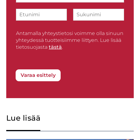
ö
i
p
N
t
o
i
y
s
F
L
m
s
t
i
a
i
*
i
r
Antamalla yhteystietosi voimme olla sinuun
s
*
s
t
yhteydessä tuotteisiimme liittyen. Lue lisää
t
tietosuojasta
tästä
.
Varaa esittely
Lue lisää