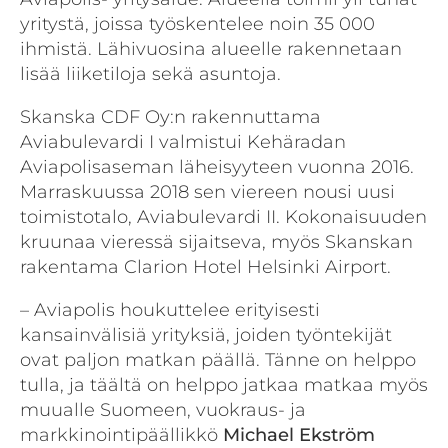
yritystä, joissa työskentelee noin 35 000
ihmistä. Lähivuosina alueelle rakennetaan
lisää liiketiloja sekä asuntoja.
Skanska CDF Oy:n rakennuttama
Aviabulevardi I valmistui Kehäradan
Aviapolisaseman läheisyyteen vuonna 2016.
Marraskuussa 2018 sen viereen nousi uusi
toimistotalo, Aviabulevardi II. Kokonaisuuden
kruunaa vieressä sijaitseva, myös Skanskan
rakentama Clarion Hotel Helsinki Airport.
– Aviapolis houkuttelee erityisesti
kansainvälisiä yrityksiä, joiden työntekijät
ovat paljon matkan päällä. Tänne on helppo
tulla, ja täältä on helppo jatkaa matkaa myös
muualle Suomeen, vuokraus- ja
markkinointipäällikkö
Michael Ekström