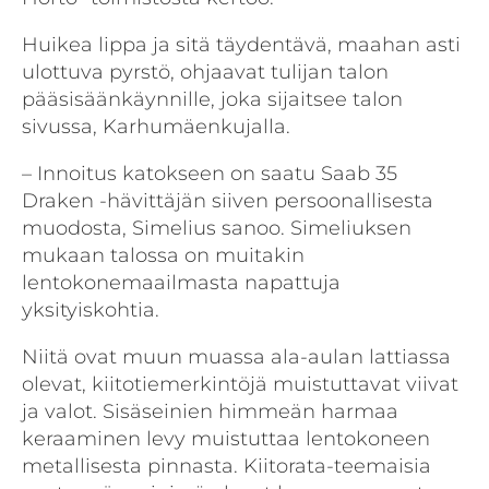
Huikea lippa ja sitä täydentävä, maahan asti
ulottuva pyrstö, ohjaavat tulijan talon
pääsisäänkäynnille, joka sijaitsee talon
sivussa, Karhumäenkujalla.
– Innoitus katokseen on saatu Saab 35
Draken -hävittäjän siiven persoonallisesta
muodosta, Simelius sanoo. Simeliuksen
mukaan talossa on muitakin
lentokonemaailmasta napattuja
yksityiskohtia.
Niitä ovat muun muassa ala-aulan lattiassa
olevat, kiitotiemerkintöjä muistuttavat viivat
ja valot. Sisäseinien himmeän harmaa
keraaminen levy muistuttaa lentokoneen
metallisesta pinnasta. Kiitorata-teemaisia