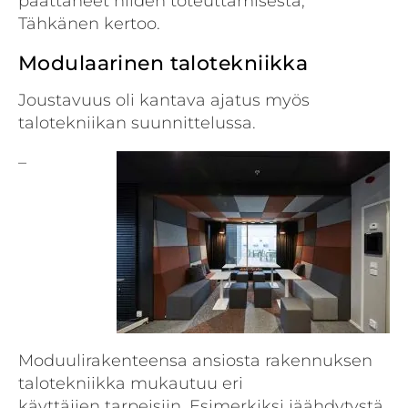
päättäneet niiden toteuttamisesta,
Tähkänen kertoo.
Modulaarinen talotekniikka
Joustavuus oli kantava ajatus myös
talotekniikan suunnittelussa.
–
Moduulirakenteensa ansiosta rakennuksen
talotekniikka mukautuu eri
käyttäjien tarpeisiin. Esimerkiksi jäähdytystä