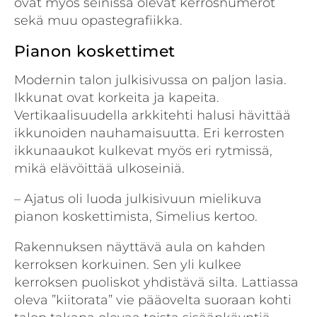
ovat myös seinissä olevat kerrosnumerot
sekä muu opastegrafiikka.
Pianon koskettimet
Modernin talon julkisivussa on paljon lasia.
Ikkunat ovat korkeita ja kapeita.
Vertikaalisuudella arkkitehti halusi hävittää
ikkunoiden nauhamaisuutta. Eri kerrosten
ikkunaaukot kulkevat myös eri rytmissä,
mikä elävöittää ulkoseiniä.
– Ajatus oli luoda julkisivuun mielikuva
pianon koskettimista, Simelius kertoo.
Rakennuksen näyttävä aula on kahden
kerroksen korkuinen. Sen yli kulkee
kerroksen puoliskot yhdistävä silta. Lattiassa
oleva ”kiitorata” vie pääovelta suoraan kohti