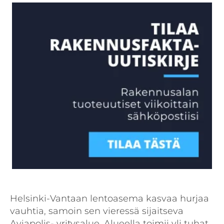
Helsinki-Vantaan lentoasema kasvaa hurjaa
vauhtia, samoin sen vieressä sijaitseva
Aviapolis- yritysalue. Alueella toimii yli tuhat