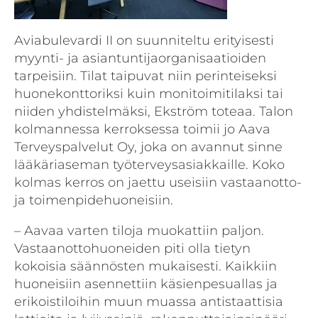
Aviabulevardi II on suunniteltu erityisesti
myynti- ja asiantuntijaorganisaatioiden
tarpeisiin. Tilat taipuvat niin perinteiseksi
huonekonttoriksi kuin monitoimitilaksi tai
niiden yhdistelmäksi, Ekström toteaa. Talon
kolmannessa kerroksessa toimii jo Aava
Terveyspalvelut Oy, joka on avannut sinne
lääkäriaseman työterveysasiakkaille. Koko
kolmas kerros on jaettu useisiin vastaanotto-
ja toimenpidehuoneisiin.
– Aavaa varten tiloja muokattiin paljon.
Vastaanottohuoneiden piti olla tietyn
kokoisia säännösten mukaisesti. Kaikkiin
huoneisiin asennettiin käsienpesuallas ja
erikoistiloihin muun muassa antistaattisia