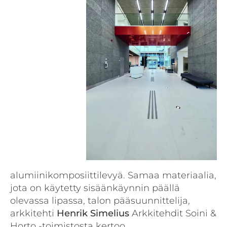
alumiinikomposiittilevyä. Samaa materiaalia,
jota on käytetty sisäänkäynnin päällä
olevassa lipassa, talon pääsuunnittelija,
arkkitehti
Henrik Simelius
Arkkitehdit Soini &
Horto -toimistosta kertoo.