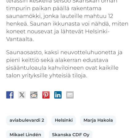
terassin keskellä seisoo Skanskan oman
timpurin paikan päällä rakentama
saunamökki, jonka lauteille mahtuu 12
henkeä. Saunan ikkunasta voi nähdä, miten
koneet nousevat ja lähtevät Helsinki-
Vantaalta.
Saunaosasto, kaksi neuvotteluhuonetta ja
pieni keittiö sekä alakerran edustava
sisääntuloaula kahviloineen ovat kaikille
talon yrityksille yhteisiä tiloja.
aviabulevardi 2
Helsinki
Marja Hakola
Mikael Lindén
Skanska CDF Oy