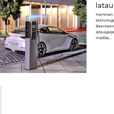
latau
Haminan 
teknolog
liikentee
latausjär
mallilla....