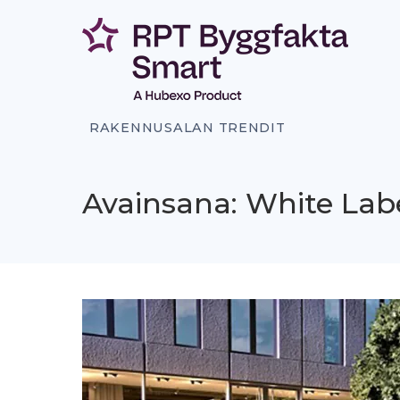
Siirry
sisältöön
RAKENNUSALAN TRENDIT
Avainsana: White Labe