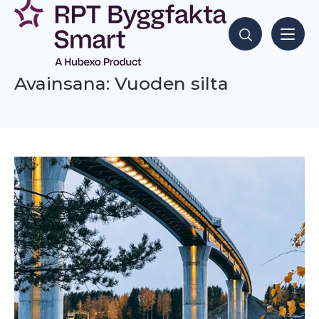
Siirry
sisältöön
Hae sisältöjä
Avainsana: Vuoden silta