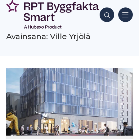
Siirry
sisältöön
Hae sisältöjä
Avainsana: Ville Yrjölä