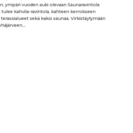
aan, ympäri vuoden auki olevaan Saunaravintola
ulee kahvila-ravintola, kahteen kerrokseen
t terassialueet sekä kaksi saunaa. Virkistäytymään
häjärveen....