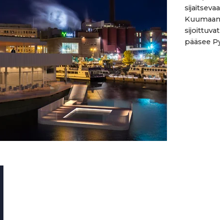
sijaitsev
Kuumaan t
sijoittuva
pääsee Py