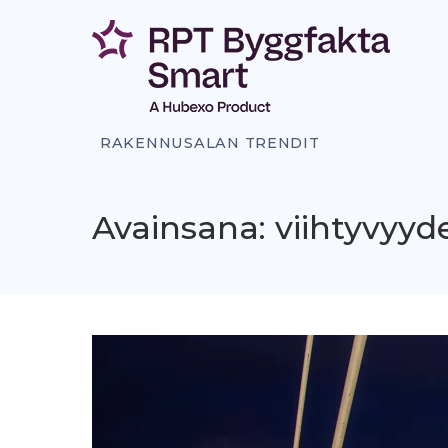
Siirry
sisältöön
RAKENNUSALAN TRENDIT
Avainsana: viihtyvyyd