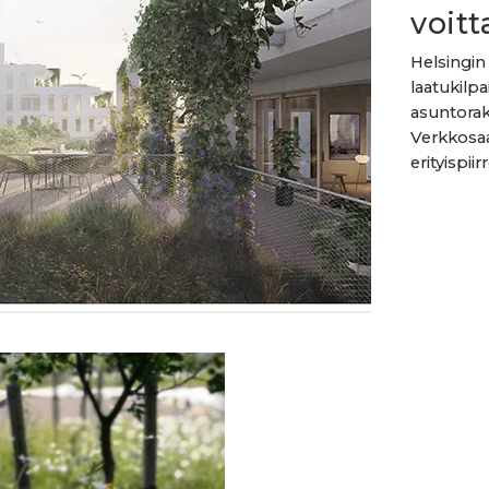
voitt
Helsingin
laatukilp
asuntorak
Verkkosaa
erityispii