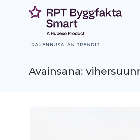
Siirry
sisältöön
RAKENNUSALAN TRENDIT
Avainsana: vihersuunn