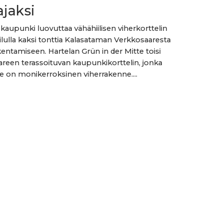
ajaksi
 kaupunki luovuttaa vähähiilisen viherkorttelin
ailulla kaksi tonttia Kalasataman Verkkosaaresta
entamiseen. Hartelan Grün in der Mitte toisi
reen terassoituvan kaupunkikorttelin, jonka
rre on monikerroksinen viherrakenne....