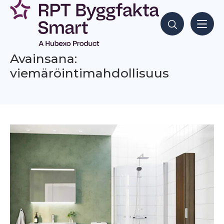
Siirry
sisältöön
Hae sisältöjä
Avainsana:
viemäröintimahdollisuus