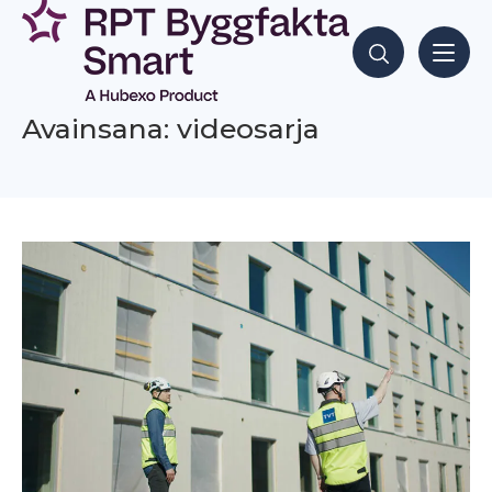
Siirry
sisältöön
Hae sisältöjä
Avainsana: videosarja