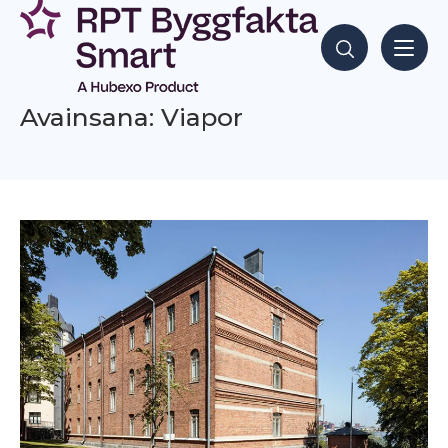
Siirry
sisältöön
Hae sisältöjä
Avainsana: Viapor