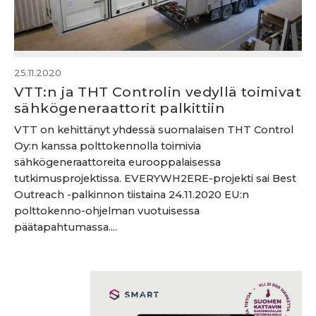
25.11.2020
VTT:n ja THT Controlin vedyllä toimivat
sähkögeneraattorit palkittiin
VTT on kehittänyt yhdessä suomalaisen THT Control
Oy:n kanssa polttokennolla toimivia
sähkögeneraattoreita eurooppalaisessa
tutkimusprojektissa. EVERYWH2ERE-projekti sai Best
Outreach -palkinnon tiistaina 24.11.2020 EU:n
polttokenno-ohjelman vuotuisessa
päätapahtumassa....