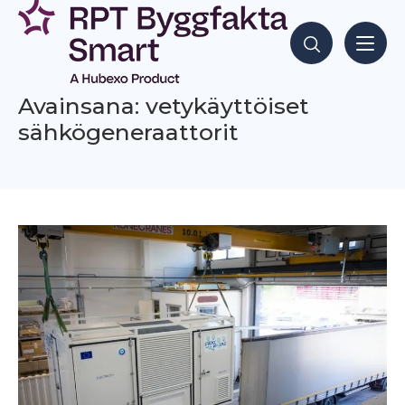
Siirry
sisältöön
Hae sisältöjä
Avainsana: vetykäyttöiset
sähkögeneraattorit