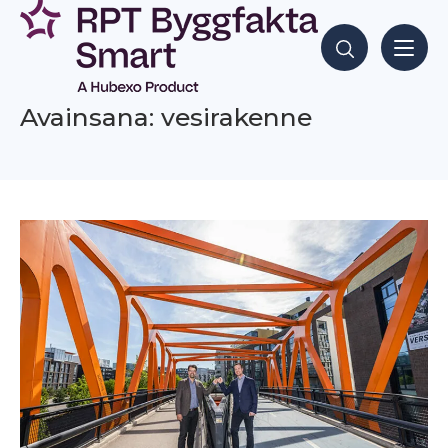
Siirry
sisältöön
Hae sisältöjä
Avainsana: vesirakenne