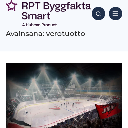
Siirry
sisältöön
Hae sisältöjä
Avainsana: verotuotto