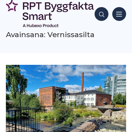
Siirry
sisältöön
Hae sisältöjä
Avainsana: Vernissasilta