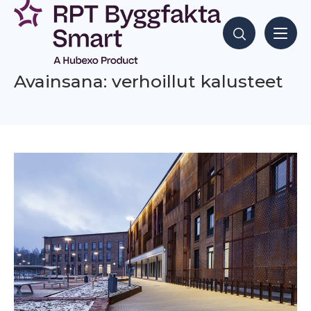
Siirry
sisältöön
Hae sisältöjä
Avainsana: verhoillut kalusteet