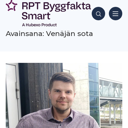
Siirry
sisältöön
Hae sisältöjä
Avainsana: Venäjän sota