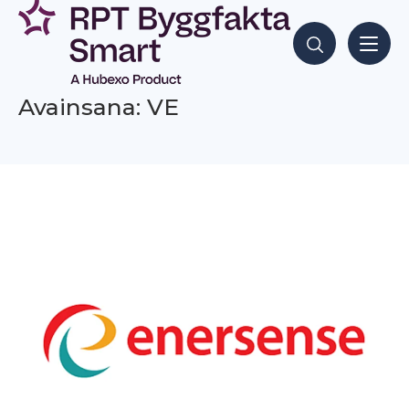
Siirry
sisältöön
Hae sisältöjä
Avainsana: VE