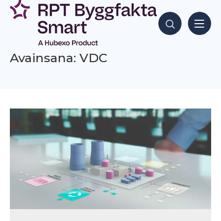
Siirry
sisältöön
Hae sisältöjä
Avainsana: VDC