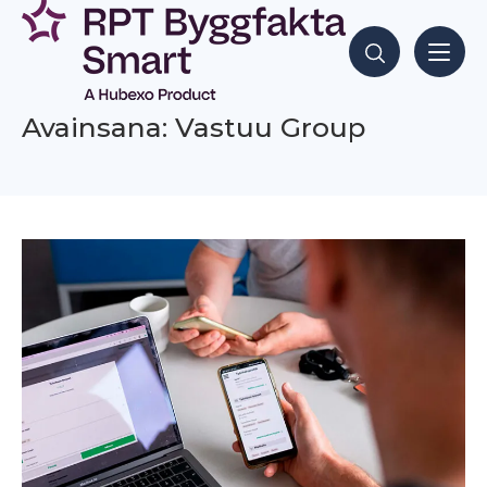
Siirry
sisältöön
Hae sisältöjä
Avainsana: Vastuu Group