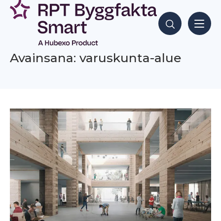
Siirry
sisältöön
Hae sisältöjä
Avainsana: varuskunta-alue