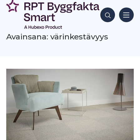
Siirry
sisältöön
Hae sisältöjä
Avainsana: värinkestävyys