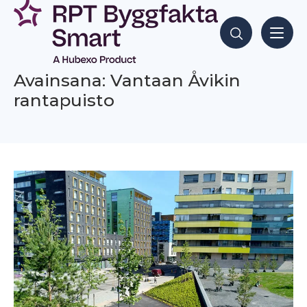
Siirry
sisältöön
Hae sisältöjä
Avainsana: Vantaan Åvikin
rantapuisto