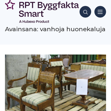
Siirry
sisältöön
Hae sisältöjä
Avainsana: vanhoja huonekaluja