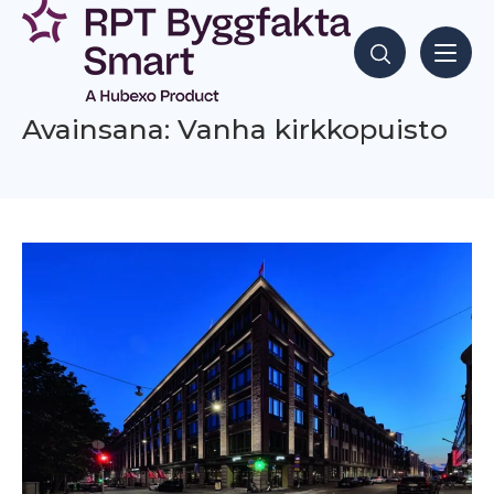
Siirry
sisältöön
Hae sisältöjä
Avainsana: Vanha kirkkopuisto