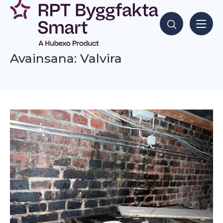
Siirry
sisältöön
Hae sisältöjä
Avainsana: Valvira