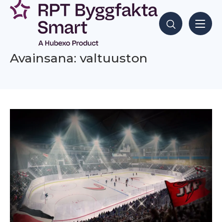
Siirry
sisältöön
Hae sisältöjä
Avainsana: valtuuston