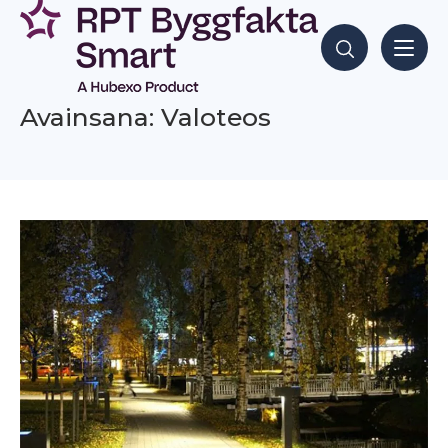
Siirry
sisältöön
Hae sisältöjä
Avainsana: Valoteos