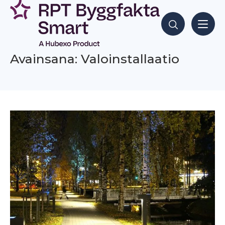
Siirry
sisältöön
Hae sisältöjä
Avainsana: Valoinstallaatio