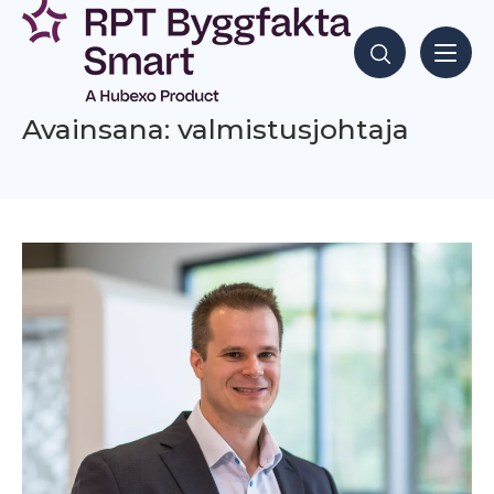
Siirry
sisältöön
Hae sisältöjä
Avainsana: valmistusjohtaja