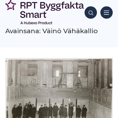
Siirry
sisältöön
Hae sisältöjä
Avainsana: Väinö Vähäkallio